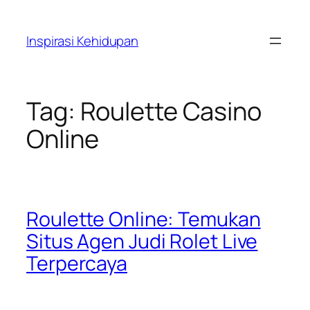
Lewati
ke
Inspirasi Kehidupan
konten
Tag:
Roulette Casino
Online
Roulette Online: Temukan
Situs Agen Judi Rolet Live
Terpercaya