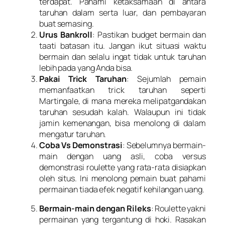
terdapat. Pahami ketaksamaan di antara
taruhan dalam serta luar, dan pembayaran
buat semasing.
Urus Bankroll
: Pastikan budget bermain dan
taati batasan itu. Jangan ikut situasi waktu
bermain dan selalu ingat tidak untuk taruhan
lebih pada yang Anda bisa.
Pakai Trick Taruhan
: Sejumlah pemain
memanfaatkan trick taruhan seperti
Martingale, di mana mereka melipatgandakan
taruhan sesudah kalah. Walaupun ini tidak
jamin kemenangan, bisa menolong di dalam
mengatur taruhan.
Coba Vs Demonstrasi
: Sebelumnya bermain-
main dengan uang asli, coba versus
demonstrasi roulette yang rata-rata disiapkan
oleh situs. Ini menolong pemain buat pahami
permainan tiada efek negatif kehilangan uang.
Bermain-main dengan Rileks
: Roulette yakni
permainan yang tergantung di hoki. Rasakan