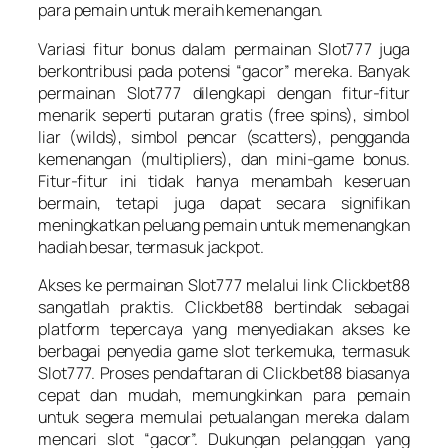
para pemain untuk meraih kemenangan.
Variasi fitur bonus dalam permainan Slot777 juga
berkontribusi pada potensi “gacor” mereka. Banyak
permainan Slot777 dilengkapi dengan fitur-fitur
menarik seperti putaran gratis (free spins), simbol
liar (wilds), simbol pencar (scatters), pengganda
kemenangan (multipliers), dan mini-game bonus.
Fitur-fitur ini tidak hanya menambah keseruan
bermain, tetapi juga dapat secara signifikan
meningkatkan peluang pemain untuk memenangkan
hadiah besar, termasuk jackpot.
Akses ke permainan Slot777 melalui link Clickbet88
sangatlah praktis. Clickbet88 bertindak sebagai
platform tepercaya yang menyediakan akses ke
berbagai penyedia game slot terkemuka, termasuk
Slot777. Proses pendaftaran di Clickbet88 biasanya
cepat dan mudah, memungkinkan para pemain
untuk segera memulai petualangan mereka dalam
mencari slot “gacor”. Dukungan pelanggan yang