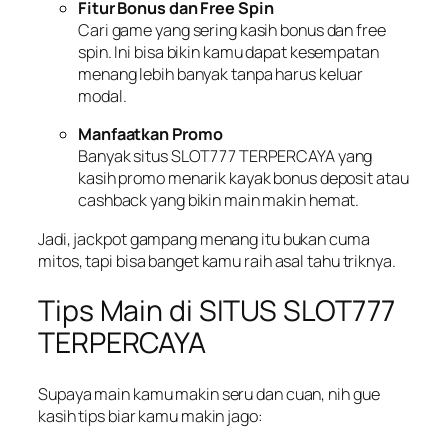
Fitur Bonus dan Free Spin
Cari game yang sering kasih bonus dan free
spin. Ini bisa bikin kamu dapat kesempatan
menang lebih banyak tanpa harus keluar
modal.
Manfaatkan Promo
Banyak situs SLOT777 TERPERCAYA yang
kasih promo menarik kayak bonus deposit atau
cashback yang bikin main makin hemat.
Jadi, jackpot gampang menang itu bukan cuma
mitos, tapi bisa banget kamu raih asal tahu triknya.
Tips Main di SITUS SLOT777
TERPERCAYA
Supaya main kamu makin seru dan cuan, nih gue
kasih tips biar kamu makin jago: