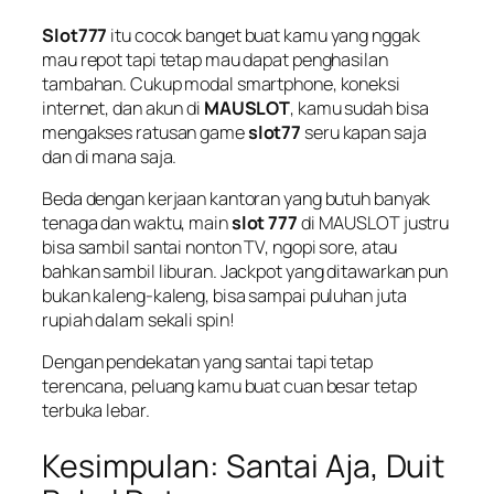
Slot777
itu cocok banget buat kamu yang nggak
mau repot tapi tetap mau dapat penghasilan
tambahan. Cukup modal smartphone, koneksi
internet, dan akun di
MAUSLOT
, kamu sudah bisa
mengakses ratusan game
slot77
seru kapan saja
dan di mana saja.
Beda dengan kerjaan kantoran yang butuh banyak
tenaga dan waktu, main
slot 777
di MAUSLOT justru
bisa sambil santai nonton TV, ngopi sore, atau
bahkan sambil liburan. Jackpot yang ditawarkan pun
bukan kaleng-kaleng, bisa sampai puluhan juta
rupiah dalam sekali spin!
Dengan pendekatan yang santai tapi tetap
terencana, peluang kamu buat cuan besar tetap
terbuka lebar.
Kesimpulan: Santai Aja, Duit