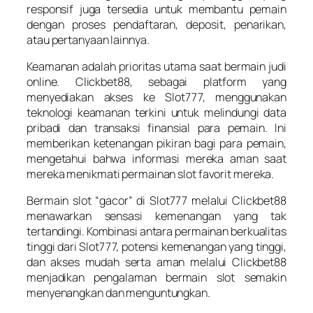
responsif juga tersedia untuk membantu pemain
dengan proses pendaftaran, deposit, penarikan,
atau pertanyaan lainnya.
Keamanan adalah prioritas utama saat bermain judi
online. Clickbet88, sebagai platform yang
menyediakan akses ke Slot777, menggunakan
teknologi keamanan terkini untuk melindungi data
pribadi dan transaksi finansial para pemain. Ini
memberikan ketenangan pikiran bagi para pemain,
mengetahui bahwa informasi mereka aman saat
mereka menikmati permainan slot favorit mereka.
Bermain slot “gacor” di Slot777 melalui Clickbet88
menawarkan sensasi kemenangan yang tak
tertandingi. Kombinasi antara permainan berkualitas
tinggi dari Slot777, potensi kemenangan yang tinggi,
dan akses mudah serta aman melalui Clickbet88
menjadikan pengalaman bermain slot semakin
menyenangkan dan menguntungkan.