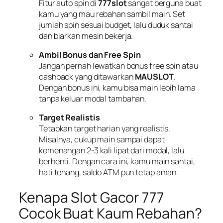
Fitur auto spin di
777slot
sangat berguna buat
kamu yang mau rebahan sambil main. Set
jumlah spin sesuai budget, lalu duduk santai
dan biarkan mesin bekerja.
Ambil Bonus dan Free Spin
Jangan pernah lewatkan bonus free spin atau
cashback yang ditawarkan
MAUSLOT
.
Dengan bonus ini, kamu bisa main lebih lama
tanpa keluar modal tambahan.
Target Realistis
Tetapkan target harian yang realistis.
Misalnya, cukup main sampai dapat
kemenangan 2-3 kali lipat dari modal, lalu
berhenti. Dengan cara ini, kamu main santai,
hati tenang, saldo ATM pun tetap aman.
Kenapa Slot Gacor 777
Cocok Buat Kaum Rebahan?