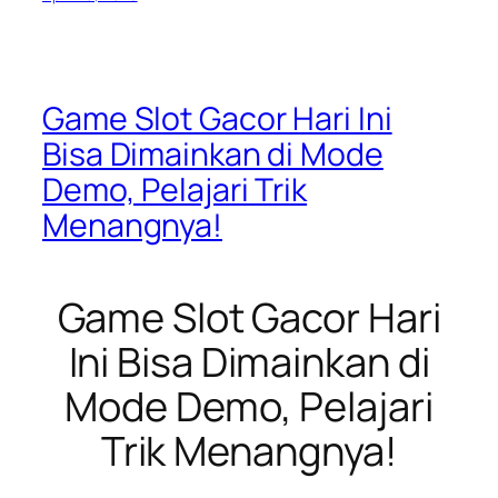
Game Slot Gacor Hari Ini
Bisa Dimainkan di Mode
Demo, Pelajari Trik
Menangnya!
Game Slot Gacor Hari
Ini Bisa Dimainkan di
Mode Demo, Pelajari
Trik Menangnya!