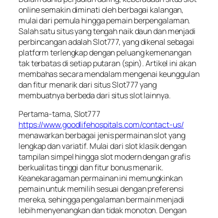
online semakin diminati oleh berbagai kalangan,
mulai dari pemula hingga pemain berpengalaman.
Salah satu situs yang tengah naik daun dan menjadi
perbincangan adalah Slot777, yang dikenal sebagai
platform terlengkap dengan peluang kemenangan
tak terbatas di setiap putaran (spin). Artikel ini akan
membahas secara mendalam mengenai keunggulan
dan fitur menarik dari situs Slot777 yang
membuatnya berbeda dari situs slot lainnya.
Pertama-tama, Slot777
https://www.goodlifehospitals.com/contact-us/
menawarkan berbagai jenis permainan slot yang
lengkap dan variatif. Mulai dari slot klasik dengan
tampilan simpel hingga slot modern dengan grafis
berkualitas tinggi dan fitur bonus menarik.
Keanekaragaman permainan ini memungkinkan
pemain untuk memilih sesuai dengan preferensi
mereka, sehingga pengalaman bermain menjadi
lebih menyenangkan dan tidak monoton. Dengan