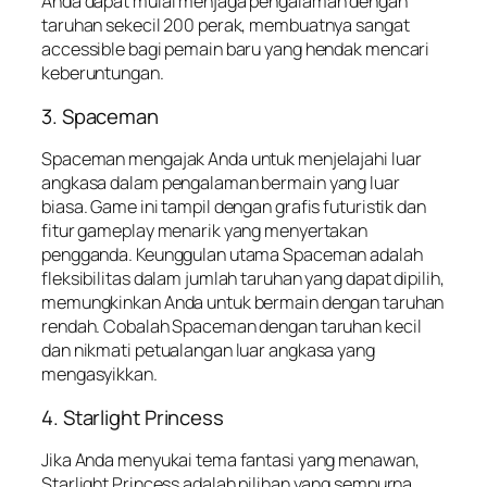
Anda dapat mulai menjaga pengalaman dengan
taruhan sekecil 200 perak, membuatnya sangat
accessible bagi pemain baru yang hendak mencari
keberuntungan.
3. Spaceman
Spaceman mengajak Anda untuk menjelajahi luar
angkasa dalam pengalaman bermain yang luar
biasa. Game ini tampil dengan grafis futuristik dan
fitur gameplay menarik yang menyertakan
pengganda. Keunggulan utama Spaceman adalah
fleksibilitas dalam jumlah taruhan yang dapat dipilih,
memungkinkan Anda untuk bermain dengan taruhan
rendah. Cobalah Spaceman dengan taruhan kecil
dan nikmati petualangan luar angkasa yang
mengasyikkan.
4. Starlight Princess
Jika Anda menyukai tema fantasi yang menawan,
Starlight Princess adalah pilihan yang sempurna.