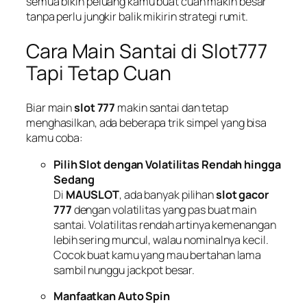
semua bikin peluang kamu buat cuan makin besar
tanpa perlu jungkir balik mikirin strategi rumit.
Cara Main Santai di Slot777
Tapi Tetap Cuan
Biar main
slot 777
makin santai dan tetap
menghasilkan, ada beberapa trik simpel yang bisa
kamu coba:
Pilih Slot dengan Volatilitas Rendah hingga
Sedang
Di
MAUSLOT
, ada banyak pilihan
slot gacor
777
dengan volatilitas yang pas buat main
santai. Volatilitas rendah artinya kemenangan
lebih sering muncul, walau nominalnya kecil.
Cocok buat kamu yang mau bertahan lama
sambil nunggu jackpot besar.
Manfaatkan Auto Spin