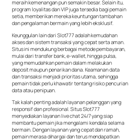
meraih kemenangan pun semakin besar. Selain itu,
program loyalitas dan VIP juga tersedia bagi pemain
setia, memberikan mereka keuntungan tambahan
dan pengalaman bermain yang lebih eksklusif.
Keunggulan lain dari Slot777 adalah kemudahan
akses dan sistem transaksi yang cepat serta aman.
Situs ini mendukung berbagai metode pembayaran,
mulai dari transfer bank, e-wallet, hingga pulsa,
yang memudahkan pemain dalam melakukan
deposit maupun penarikan dana. Keamanan data
dan transaksi menjadi prioritas utama, sehingga
pemain tidak perlu khawatir tentang risiko pencurian
data atau penipuan.
Tak kalah penting adalah layanan pelanggan yang
responsif dan profesional. Situs Slot777
menyediakan layanan live chat 24/7 yang siap
membantu pemain jika mengalami kendala selama
bermain. Dengan layanan yang cepat dan ramah,
pemain merasa dihargai dan terus mendapatkan