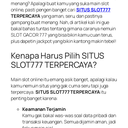
menang? Apalagi buat kamu yang suka main slot
online, pasti pengen banget cari
SITUS SLOT777
TERPERCAYA
yang aman, seru, dan pastinya
gampang buat menang. Nah, di artikel kali ini gue
bakal bahas tuntas tentang gimana caranya nemuin
SLOT GACOR 777 yang bisa bikin kamu cuan terus,
plus dapetin jackpot yang bikin kantong makin tebel!
Kenapa Harus Pilih SITUS
SLOT777 TERPERCAYA?
Main slot online itu emang asik banget, apalagi kalau
kamu nemuin situs yang gak cuma seru tapi juga
terpercaya.
SITUS SLOT777 TERPERCAYA
itu
penting banget karena:
Keamanan Terjamin
Kamu gak bakal was-was soal data pribadi dan
transaksi keuangan. Semua dijamin aman, jadi
fokus main aja!