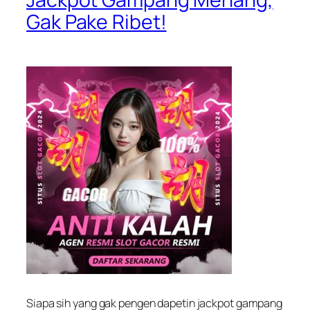
Gak Pake Ribet!
Siapa sih yang gak pengen dapetin jackpot gampang