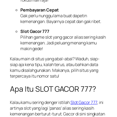
Pembayaran Cepat
Gak perlu nunggu lama buat dapetin
kemenangan. Bayarnya cepat dan gak ribet.
Slot Gacor 777
Pilihan game slot yang gacor alias sering kasih
kemenangan. Jadi peluang menang kamu
makin gede!
Kalau main di situs yang abal-abal? Waduh, siap-
siap aja kena tipu, kalah terus, atau bahkan data
kamu disalahgunakan. Makanya, pilih situs yang
terpercaya itu nomor satu!
Apa Itu SLOT GACOR 777?
Kalau kamu sering denger istilah
Slot Gacor 777
, ini
artinya slot yang lagi ‘panas’ alias sering kasih
kemenangan berturut-turut. Gacor di sini singkatan