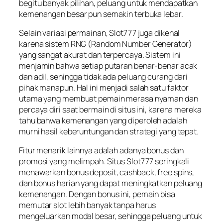
begitu banyak pilihan, peluang untuk mendapatkan
kemenangan besar pun semakin terbuka lebar.
Selain variasi permainan, Slot777 juga dikenal
karena sistem RNG (Random Number Generator)
yang sangat akurat dan terpercaya. Sistem ini
menjamin bahwa setiap putaran benar-benar acak
dan adil, sehingga tidak ada peluang curang dari
pihak manapun. Hal ini menjadi salah satu faktor
utama yang membuat pemain merasa nyaman dan
percaya diri saat bermain di situs ini, karena mereka
tahu bahwa kemenangan yang diperoleh adalah
murni hasil keberuntungan dan strategi yang tepat.
Fitur menarik lainnya adalah adanya bonus dan
promosi yang melimpah. Situs Slot777 seringkali
menawarkan bonus deposit, cashback, free spins,
dan bonus harian yang dapat meningkatkan peluang
kemenangan. Dengan bonus ini, pemain bisa
memutar slot lebih banyak tanpa harus
mengeluarkan modal besar, sehingga peluang untuk