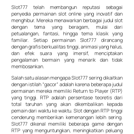
Slot777 telah membangun reputasi sebagai
penyedia permainan slot online yang inovatif dan
menghibur. Mereka menawarkan berbagai judul slot
dengan tema yang beragam, mulai dari
petualangan, fantasi, hingga tema klasik yang
familiar. Setiap permainan Slot777 dirancang
dengan grafis berkualitas tinggi, animasi yang halus,
dan efek suara yang imersif, menciptakan
pengalaman bermain yang menarik dan tidak
membosankan.
Salah satu alasan mengapa Slot777 sering dikaitkan
dengan istilah “gacor” adalah karena beberapa judul
permainan mereka memiliki Return to Player (RTP)
yang tinggi. RTP adalah persentase teoretis dari
total taruhan yang akan dikembalikan kepada
pemain dari waktu ke waktu. Slot dengan RTP tinggi
cenderung memberikan kemenangan lebih sering.
Slot777 dikenal memiliki beberapa game dengan
RTP yang menguntungkan, meningkatkan peluang