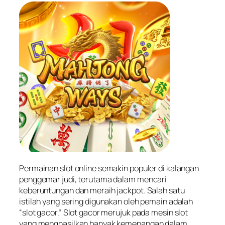
Permainan slot online semakin populer di kalangan
penggemar judi, terutama dalam mencari
keberuntungan dan meraih jackpot. Salah satu
istilah yang sering digunakan oleh pemain adalah
“slot gacor.” Slot gacor merujuk pada mesin slot
yang menghasilkan banyak kemenangan dalam