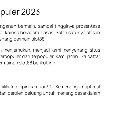
opuler 2023
ringanan bermain, sampai tingginya prosentase
or karena beragam alasan. Salah satunya alasan
enang bermain slot88.
 menjemukan, menjadi kami menyenangi situs
rpopuler dan terpopuler. Kami jamin jika daftar
mainan slot88 berikut ini:
emiliki free spin sampai 30x. Kemenangan optimal
ini dan peroleh peluang untuk menang besar dalam