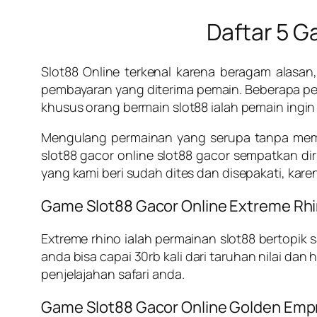
Daftar 5 G
Slot88 Online terkenal karena beragam alasan
pembayaran yang diterima pemain. Beberapa pem
khusus orang bermain slot88 ialah pemain ingi
Mengulang permainan yang serupa tanpa mem
slot88 gacor online slot88 gacor sempatkan dir
yang kami beri sudah dites dan disepakati, kar
Game Slot88 Gacor Online Extreme Rh
Extreme rhino ialah permainan slot88 bertopik s
anda bisa capai 30rb kali dari taruhan nilai da
penjelajahan safari anda.
Game Slot88 Gacor Online Golden Emp