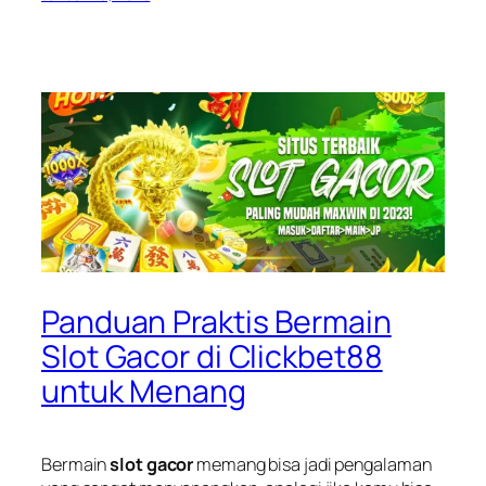
Panduan Praktis Bermain
Slot Gacor di Clickbet88
untuk Menang
Bermain
slot gacor
memang bisa jadi pengalaman