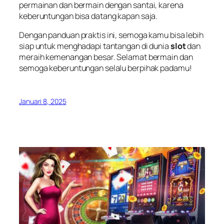
permainan dan bermain dengan santai, karena
keberuntungan bisa datang kapan saja.
Dengan panduan praktis ini, semoga kamu bisa lebih
siap untuk menghadapi tantangan di dunia
slot
dan
meraih kemenangan besar. Selamat bermain dan
semoga keberuntungan selalu berpihak padamu!
Januari 8, 2025