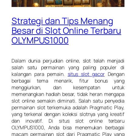
Strategi dan Tips Menang
Besar di Slot Online Terbaru
OLYMPUS1000
Dalam dunia perjudian online, slot telah menjadi
salah satu permainan yang paling populer di
kalangan para pemain.
situs slot gacor
Dengan
berbagai tema menarik, fitur bonus yang
menggiurkan, dan kesempatan untuk
memenangkan hadiah besar, tidak heran mengapa
slot online semakin diminati. Salah satu penyedia
permainan slot terkemuka adalah Pragmatic Play,
yang terkenal dengan koleksi slotnya yang kreatif
dan inovatif. Di situs slot online terbaru
OLYMPUS1000, Anda bisa menemukan berbagai
macam permainan slot dari Pragmatic Play yang