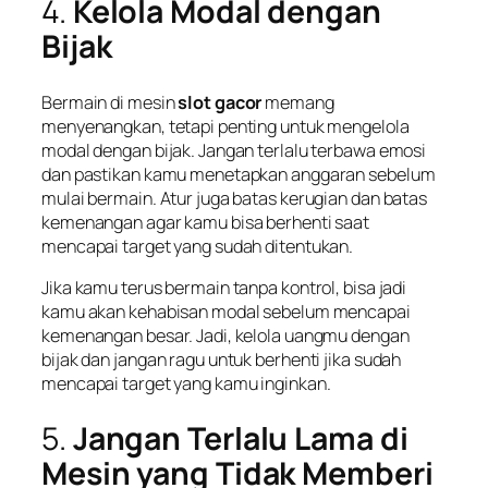
4.
Kelola Modal dengan
Bijak
Bermain di mesin
slot gacor
memang
menyenangkan, tetapi penting untuk mengelola
modal dengan bijak. Jangan terlalu terbawa emosi
dan pastikan kamu menetapkan anggaran sebelum
mulai bermain. Atur juga batas kerugian dan batas
kemenangan agar kamu bisa berhenti saat
mencapai target yang sudah ditentukan.
Jika kamu terus bermain tanpa kontrol, bisa jadi
kamu akan kehabisan modal sebelum mencapai
kemenangan besar. Jadi, kelola uangmu dengan
bijak dan jangan ragu untuk berhenti jika sudah
mencapai target yang kamu inginkan.
5.
Jangan Terlalu Lama di
Mesin yang Tidak Memberi