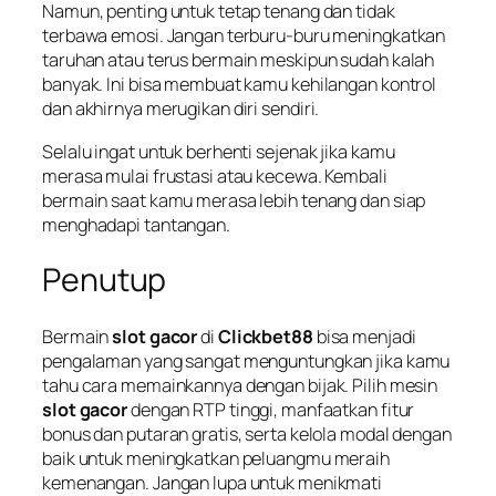
Namun, penting untuk tetap tenang dan tidak
terbawa emosi. Jangan terburu-buru meningkatkan
taruhan atau terus bermain meskipun sudah kalah
banyak. Ini bisa membuat kamu kehilangan kontrol
dan akhirnya merugikan diri sendiri.
Selalu ingat untuk berhenti sejenak jika kamu
merasa mulai frustasi atau kecewa. Kembali
bermain saat kamu merasa lebih tenang dan siap
menghadapi tantangan.
Penutup
Bermain
slot gacor
di
Clickbet88
bisa menjadi
pengalaman yang sangat menguntungkan jika kamu
tahu cara memainkannya dengan bijak. Pilih mesin
slot gacor
dengan RTP tinggi, manfaatkan fitur
bonus dan putaran gratis, serta kelola modal dengan
baik untuk meningkatkan peluangmu meraih
kemenangan. Jangan lupa untuk menikmati