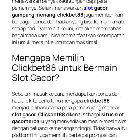
menawarkan banyak keuntungan bagi para
pemainnya. Selain menawarkan
slot
gacor
gampang menang
,
clickbet88
juga memberikan
berbagai bonus dan hadiah yang bisa kamu nikmati
setiap hari. Dalam artikel ini, kita akan membahas
bagaimana kamu bisa memanfaatkan kesempatan
ini untuk meraih keuntungan maksimal!
Mengapa Memilih
Clickbet88 untuk Bermain
Slot Gacor?
Sebelum masuk ke cara mendapatkan bonus dan
hadiah, kita perlu tahu mengapa
clickbet88
menjadi pilihan utama para pemain yang mencari
slot gacor
.
Clickbet88
dikenal sebagai
situs slot
gacor terbaru
yang menyediakan mesin-mesin slot
dengan peluang kemenangan tinggi. Tidak hanya itu,
platform ini juga memiliki berbagai promosi dan