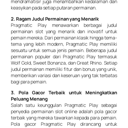
mendramatisir juga menambahkan kedalaman dan
keasyikan pada setiap putaran permainan.
2. Ragam Judul Permainan yang Menarik
Pragmatic Play menawarkan berbagai judul
permainan slot yang menarik dan inovatif untuk
pemain mereka. Dari permainan klasik hingga tema-
tema yang lebih modern, Pragmatic Play memiliki
sesuatu untuk semua jenis pemain. Beberapa judul
permainan populer dari Pragmatic Play termasuk
Wolf Gold, Sweet Bonanza, dan Great Rhino. Setiap
judul permainan memiliki fitur dan bonus yang unik,
memberikan variasi dan keseruan yang tak terbatas
bagi para pemain.
3. Pola Gacor Terbaik untuk Meningkatkan
Peluang Menang
Salah satu keunggulan Pragmatic Play sebagai
penyedia permainan slot online adalah pola gacor
terbaik yang mereka tawarkan kepada para pemain.
Pola gacor Pragmatic Play dirancang untuk