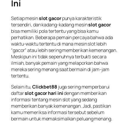
Ini
Setiap mesin
slot gacor
punya karakteristik
tersendiri, dan kadang-kadang mesin
slot gacor
bisa memiliki pola tertentu yang bisa kamu
perhatikan. Beberapa pemain percaya bahwa ada
waktu-waktu tertentu di mana mesin slot lebih
“gacor” atau lebih sering memberikan kemenangan.
Meskipun ini tidak sepenuhnya terbukti secara
ilmiah, banyak pemain yang melaporkan bahwa
mereka sering menang saat bermain di jam-jam
tertentu.
Selain itu,
Clickbet88
juga sering memperbarui
daftar
slot gacor hari ini
dengan memberikan
informasi tentang mesin slot yang sedang
memberikan banyak kemenangan. Jadi, pastikan
kamu memeriksa informasi tersebut sebelum
bermain untuk memaksimalkan peluang menang.