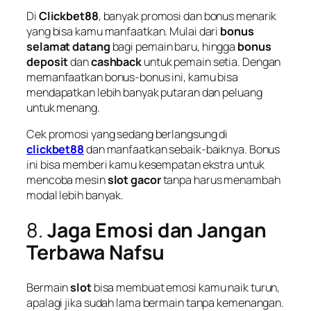
Di
Clickbet88
, banyak promosi dan bonus menarik
yang bisa kamu manfaatkan. Mulai dari
bonus
selamat datang
bagi pemain baru, hingga
bonus
deposit
dan
cashback
untuk pemain setia. Dengan
memanfaatkan bonus-bonus ini, kamu bisa
mendapatkan lebih banyak putaran dan peluang
untuk menang.
Cek promosi yang sedang berlangsung di
clickbet88
dan manfaatkan sebaik-baiknya. Bonus
ini bisa memberi kamu kesempatan ekstra untuk
mencoba mesin
slot gacor
tanpa harus menambah
modal lebih banyak.
8.
Jaga Emosi dan Jangan
Terbawa Nafsu
Bermain
slot
bisa membuat emosi kamu naik turun,
apalagi jika sudah lama bermain tanpa kemenangan.