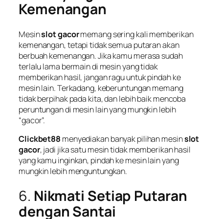
Kemenangan
Mesin
slot gacor
memang sering kali memberikan
kemenangan, tetapi tidak semua putaran akan
berbuah kemenangan. Jika kamu merasa sudah
terlalu lama bermain di mesin yang tidak
memberikan hasil, jangan ragu untuk pindah ke
mesin lain. Terkadang, keberuntungan memang
tidak berpihak pada kita, dan lebih baik mencoba
peruntungan di mesin lain yang mungkin lebih
“gacor”.
Clickbet88
menyediakan banyak pilihan mesin
slot
gacor
, jadi jika satu mesin tidak memberikan hasil
yang kamu inginkan, pindah ke mesin lain yang
mungkin lebih menguntungkan.
6.
Nikmati Setiap Putaran
dengan Santai