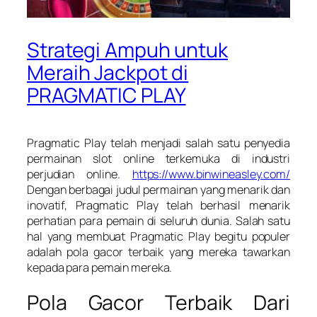
Strategi Ampuh untuk
Meraih Jackpot di
PRAGMATIC PLAY
Pragmatic Play telah menjadi salah satu penyedia
permainan slot online terkemuka di industri
perjudian online.
https://www.binwineasley.com/
Dengan berbagai judul permainan yang menarik dan
inovatif, Pragmatic Play telah berhasil menarik
perhatian para pemain di seluruh dunia. Salah satu
hal yang membuat Pragmatic Play begitu populer
adalah pola gacor terbaik yang mereka tawarkan
kepada para pemain mereka.
Pola Gacor Terbaik Dari