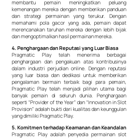
membantu pemain meningkatkan peluang
kemenangan mereka dengan memberikan panduan
dan strategi permainan yang terukur. Dengan
memahami pola gacor yang ada, pemain dapat
merencanakan taruhan mereka dengan lebih bijak
dan mengoptimalkan hasil permainan mereka.
4. Penghargaan dan Reputasi yang Luar Biasa
Pragmatic Play telah menerima berbagai
penghargaan dan pengakuan atas kontribusinya
dalam industri perjudian online. Dengan reputasi
yang luar biasa dan dedikasi untuk memberikan
pengalaman bermain terbaik bagi para pemain,
Pragmatic Play telah menjadi pilihan utama bagi
banyak pemain di seluruh dunia. Penghargaan
seperti “Provider of the Year” dan “Innovation in Slot
Provision” adalah bukti dari kualitas dan keunggulan
yang dimiliki Pragmatic Play.
5. Komitmen terhadap Keamanan dan Keandalan
Pragmatic Play adalah penyedia permainan slot