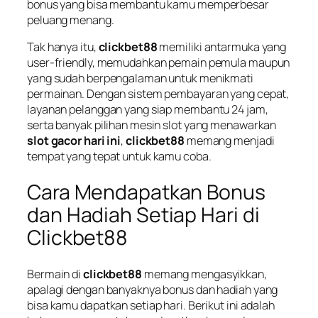
bonus yang bisa membantu kamu memperbesar
peluang menang.
Tak hanya itu,
clickbet88
memiliki antarmuka yang
user-friendly, memudahkan pemain pemula maupun
yang sudah berpengalaman untuk menikmati
permainan. Dengan sistem pembayaran yang cepat,
layanan pelanggan yang siap membantu 24 jam,
serta banyak pilihan mesin slot yang menawarkan
slot gacor hari ini
,
clickbet88
memang menjadi
tempat yang tepat untuk kamu coba.
Cara Mendapatkan Bonus
dan Hadiah Setiap Hari di
Clickbet88
Bermain di
clickbet88
memang mengasyikkan,
apalagi dengan banyaknya bonus dan hadiah yang
bisa kamu dapatkan setiap hari. Berikut ini adalah