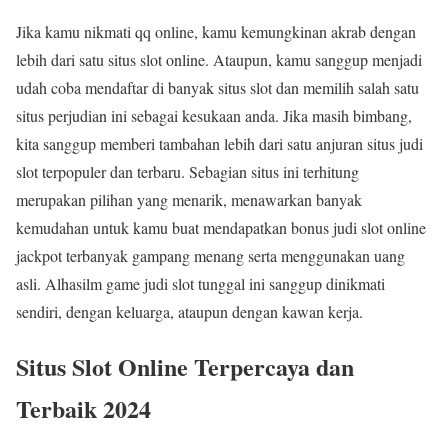
Jika kamu nikmati qq online, kamu kemungkinan akrab dengan
lebih dari satu situs slot online. Ataupun, kamu sanggup menjadi
udah coba mendaftar di banyak situs slot dan memilih salah satu
situs perjudian ini sebagai kesukaan anda. Jika masih bimbang,
kita sanggup memberi tambahan lebih dari satu anjuran situs judi
slot terpopuler dan terbaru. Sebagian situs ini terhitung
merupakan pilihan yang menarik, menawarkan banyak
kemudahan untuk kamu buat mendapatkan bonus judi slot online
jackpot terbanyak gampang menang serta menggunakan uang
asli. Alhasilm game judi slot tunggal ini sanggup dinikmati
sendiri, dengan keluarga, ataupun dengan kawan kerja.
Situs Slot Online Terpercaya dan
Terbaik 2024