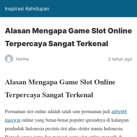
Inspirasi Kehidupan
Alasan Mengapa Game Slot Online
Terpercaya Sangat Terkenal
Horms
3 tahun ago
Alasan Mengapa Game Slot Online
Terpercaya Sangat Terkenal
Permainan slot online adalah salah satu permainan judi
airbet88
maxwin
online yang benar-benar populer spesialnya di kalangan
penduduk Indonesia pecinta slot alias slotter mania Indonesia.
Banyak orang jemu dan mencari game slot online menarik di