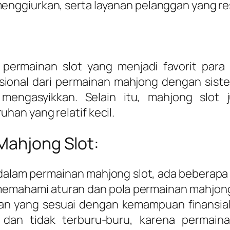
nggiurkan, serta layanan pelanggan yang re
 permainan slot yang menjadi favorit para 
ional dari permainan mahjong dengan siste
mengasyikkan. Selain itu, mahjong slo
an yang relatif kecil.
Mahjong Slot:
lam permainan mahjong slot, ada beberapa ti
memahami aturan dan pola permainan mahjong s
n yang sesuai dengan kemampuan finansial j
 dan tidak terburu-buru, karena permain