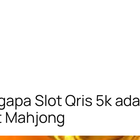
gapa Slot Qris 5k ada
ot Mahjong