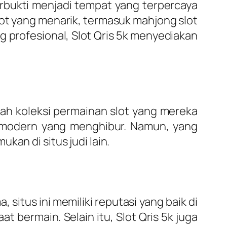
terbukti menjadi tempat yang terpercaya
lot yang menarik, termasuk mahjong slot
g profesional, Slot Qris 5k menyediakan
alah koleksi permainan slot yang mereka
lot modern yang menghibur. Namun, yang
an di situs judi lain.
situs ini memiliki reputasi yang baik di
 bermain. Selain itu, Slot Qris 5k juga