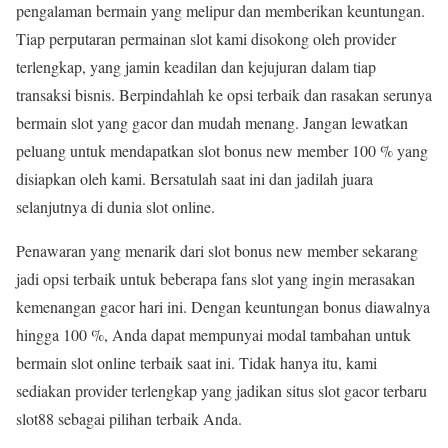
pengalaman bermain yang melipur dan memberikan keuntungan.
Tiap perputaran permainan slot kami disokong oleh provider
terlengkap, yang jamin keadilan dan kejujuran dalam tiap
transaksi bisnis. Berpindahlah ke opsi terbaik dan rasakan serunya
bermain slot yang gacor dan mudah menang. Jangan lewatkan
peluang untuk mendapatkan slot bonus new member 100 % yang
disiapkan oleh kami. Bersatulah saat ini dan jadilah juara
selanjutnya di dunia slot online.
Penawaran yang menarik dari slot bonus new member sekarang
jadi opsi terbaik untuk beberapa fans slot yang ingin merasakan
kemenangan gacor hari ini. Dengan keuntungan bonus diawalnya
hingga 100 %, Anda dapat mempunyai modal tambahan untuk
bermain slot online terbaik saat ini. Tidak hanya itu, kami
sediakan provider terlengkap yang jadikan situs slot gacor terbaru
slot88 sebagai pilihan terbaik Anda.