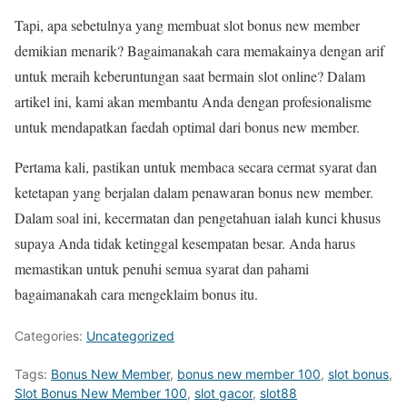
Tapi, apa sebetulnya yang membuat slot bonus new member
demikian menarik? Bagaimanakah cara memakainya dengan arif
untuk meraih keberuntungan saat bermain slot online? Dalam
artikel ini, kami akan membantu Anda dengan profesionalisme
untuk mendapatkan faedah optimal dari bonus new member.
Pertama kali, pastikan untuk membaca secara cermat syarat dan
ketetapan yang berjalan dalam penawaran bonus new member.
Dalam soal ini, kecermatan dan pengetahuan ialah kunci khusus
supaya Anda tidak ketinggal kesempatan besar. Anda harus
memastikan untuk penuhi semua syarat dan pahami
bagaimanakah cara mengeklaim bonus itu.
Categories:
Uncategorized
Tags:
Bonus New Member
,
bonus new member 100
,
slot bonus
,
Slot Bonus New Member 100
,
slot gacor
,
slot88