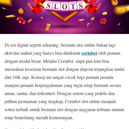
Di era digital seperti sekarang, bermain slot online bukan lagi
ceriabet
aktivitas mahal yang hanya bisa dinikmati
oleh pemain
dengan modal besar. Melalui Ceriabet, siapa pun kini bisa
merasakan keseruan bermain slot dengan deposit terjangkau mulai
dari 10K saja. Konsep ini sangat cocok bagi pemain pemula
maupun pemain berpengalaman yang ingin tetap bermain secara
aman, santai, dan terkontrol. Dengan sistem yang praktis dan
pilihan permainan yang lengkap, Ceriabet slot online menjadi
solusi terbaik untuk bermain slot dengan anggaran terbatas namun
tetap berpeluang meraih kemenangan.