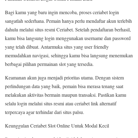
Bagi kamu yang baru ingin mencoba, proses ceriabet login
sangatlah sederhana. Pemain hanya perlu mendaftar akun terlebih
dahulu melalui situs resmi Ceriabet. Setelah pendaftaran berhasil,
kamu bisa langsung login menggunakan username dan password
yang telah dibuat. Antarmuka situs yang user friendly
memudahkan navigasi, sehingga kamu bisa langsung menemukan
berbagai pilihan permainan slot yang tersedia.
Keamanan akun juga menjadi prioritas utama. Dengan sistem
perlindungan data yang baik, pemain bisa merasa tenang saat
melakukan aktivitas bermain maupun transaksi. Pastikan kamu
selalu login melalui situs resmi atau ceriabet link alternatif
terpercaya agar terhindar dari situs palsu.
Keunggulan Ceriabet Slot Online Untuk Modal Kecil