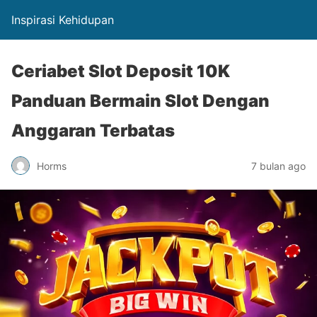
Inspirasi Kehidupan
Ceriabet Slot Deposit 10K
Panduan Bermain Slot Dengan
Anggaran Terbatas
Horms
7 bulan ago