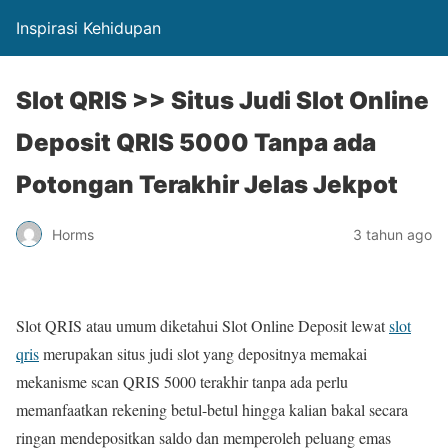
Inspirasi Kehidupan
Slot QRIS >> Situs Judi Slot Online
Deposit QRIS 5000 Tanpa ada
Potongan Terakhir Jelas Jekpot
Horms
3 tahun ago
Slot QRIS atau umum diketahui Slot Online Deposit lewat
slot
qris
merupakan situs judi slot yang depositnya memakai
mekanisme scan QRIS 5000 terakhir tanpa ada perlu
memanfaatkan rekening betul-betul hingga kalian bakal secara
ringan mendepositkan saldo dan memperoleh peluang emas