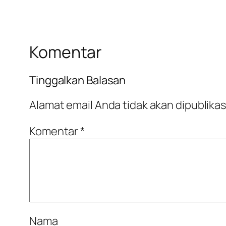
Komentar
Tinggalkan Balasan
Alamat email Anda tidak akan dipublikas
Komentar
*
Nama