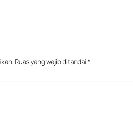
ikan.
Ruas yang wajib ditandai
*