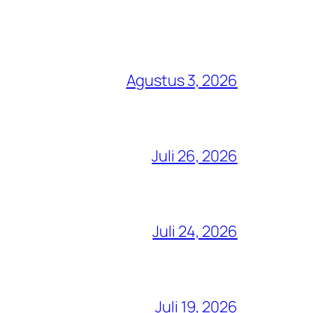
Agustus 3, 2026
Juli 26, 2026
Juli 24, 2026
Juli 19, 2026