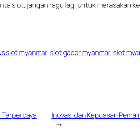
inta slot, jangan ragu lagi untuk merasaka
us slot myanmar
slot gacor myanmar
slot my
r Terpercaya
Inovasi dan Kepuasan Pemai
→