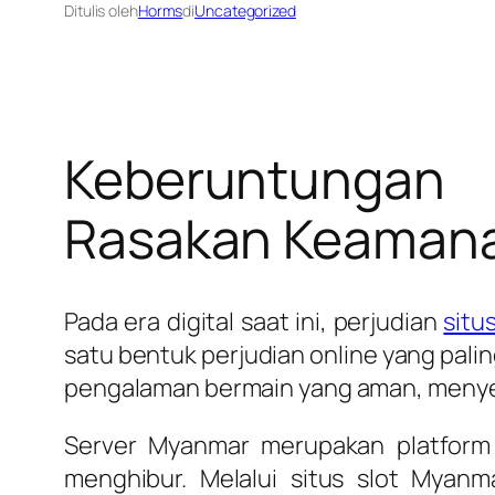
Ditulis oleh
Horms
di
Uncategorized
Keberuntungan 
Rasakan Keamana
Pada era digital saat ini, perjudian
situs
satu bentuk perjudian online yang pali
pengalaman bermain yang aman, meny
Server Myanmar merupakan platform
menghibur. Melalui situs slot Myan