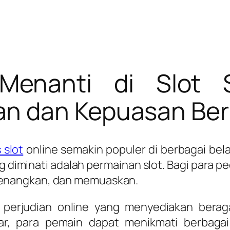
Menanti di Slot 
n dan Kepuasan Be
 slot
online semakin populer di berbagai bel
ng diminati adalah permainan slot. Bagi para 
enangkan, dan memuaskan.
 perjudian online yang menyediakan berag
mar, para pemain dapat menikmati berbagai