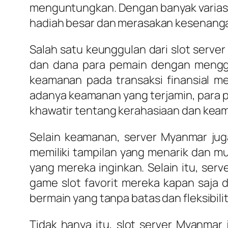
menguntungkan. Dengan banyak varias
hadiah besar dan merasakan kesenangan
Salah satu keunggulan dari slot serve
dan dana para pemain dengan menggu
keamanan pada transaksi finansial m
adanya keamanan yang terjamin, para 
khawatir tentang kerahasiaan dan kea
Selain keamanan, server Myanmar jug
memiliki tampilan yang menarik dan 
yang mereka inginkan. Selain itu, se
game slot favorit mereka kapan saja 
bermain yang tanpa batas dan fleksibi
Tidak hanya itu, slot server Myanma