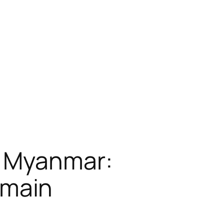
r Myanmar:
rmain