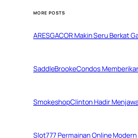
MORE POSTS
ARESGACOR Makin Seru Berkat Ga
SaddleBrookeCondos Memberikan S
SmokeshopClinton Hadir Menjawab
Slot777 Permainan Online Modern 