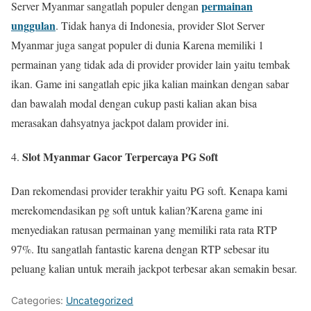
permainan
Server Myanmar sangatlah populer dengan
unggulan
. Tidak hanya di Indonesia, provider Slot Server
Myanmar juga sangat populer di dunia Karena memiliki 1
permainan yang tidak ada di provider provider lain yaitu tembak
ikan. Game ini sangatlah epic jika kalian mainkan dengan sabar
dan bawalah modal dengan cukup pasti kalian akan bisa
merasakan dahsyatnya jackpot dalam provider ini.
Slot Myanmar Gacor Terpercaya PG Soft
Dan rekomendasi provider terakhir yaitu PG soft. Kenapa kami
merekomendasikan pg soft untuk kalian?Karena game ini
menyediakan ratusan permainan yang memiliki rata rata RTP
97%. Itu sangatlah fantastic karena dengan RTP sebesar itu
peluang kalian untuk meraih jackpot terbesar akan semakin besar.
Categories:
Uncategorized