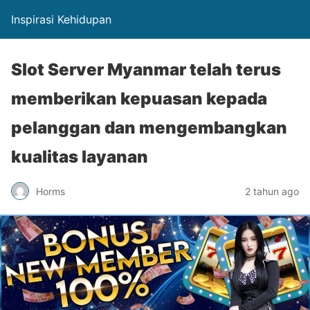
Inspirasi Kehidupan
Slot Server Myanmar telah terus
memberikan kepuasan kepada
pelanggan dan mengembangkan
kualitas layanan
Horms
2 tahun ago