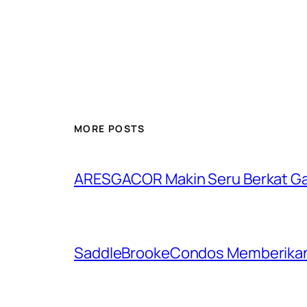
MORE POSTS
ARESGACOR Makin Seru Berkat Ga
SaddleBrookeCondos Memberikan S