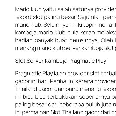
Mario klub yaitu salah satunya provid
jekpot slot paling besar. Sejumlah pe
mario klub. Selainnya miliki topik mena
kamboja mario klub pula kerap melak
hadiah banyak buat pemainnya. Oleh k
menang mario klub server kamboja slot g
Slot Server Kamboja Pragmatic Play
Pragmatic Play ialah provider slot ter
gacor ini hari. Perihal ini karena prov
Thailand gacor gampang menang jekpo
ini bisa bisa terbuktikan sebenarnya
paling besar dari beberapa puluh juta
ini permainan Slot Thailand gacor dari pr