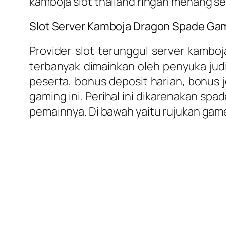
kamboja slot thailand ringan menang s
Slot Server Kamboja Dragon Spade Ga
Provider slot terunggul server kamboj
terbanyak dimainkan oleh penyuka judi 
peserta, bonus deposit harian, bonus j
gaming ini. Perihal ini dikarenakan spa
pemainnya. Di bawah yaitu rujukan game