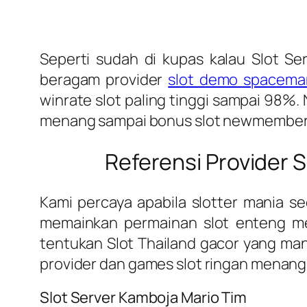
Seperti sudah di kupas kalau Slot Se
beragam provider
slot demo spacema
winrate slot paling tinggi sampai 98%. 
menang sampai bonus slot newmember di
Referensi Provider 
Kami percaya apabila slotter mania 
memainkan permainan slot enteng men
tentukan Slot Thailand gacor yang man
provider dan games slot ringan menang s
Slot Server Kamboja Mario Tim