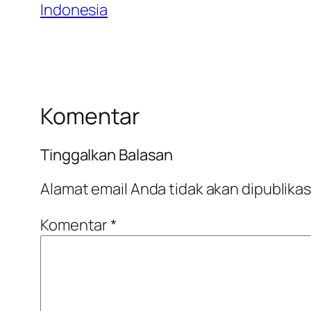
Indonesia
Komentar
Tinggalkan Balasan
Alamat email Anda tidak akan dipublikas
Komentar
*