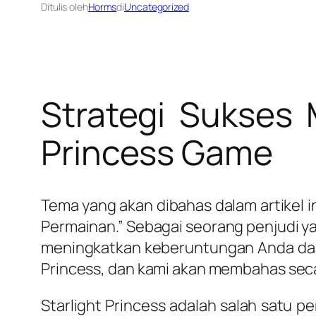
Ditulis oleh
Horms
di
Uncategorized
Strategi Sukses 
Princess Game
Tema yang akan dibahas dalam artikel
Permainan.” Sebagai seorang penjudi ya
meningkatkan keberuntungan Anda dalam
Princess, dan kami akan membahas seca
Starlight Princess adalah salah satu p