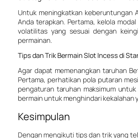
Untuk meningkatkan keberuntungan And
Anda terapkan. Pertama, kelola modal 
volatilitas yang sesuai dengan kein
permainan.
Tips dan Trik Bermain Slot Incess di Sta
Agar dapat memenangkan taruhan Bet 2
Pertama, perhatikan pola putaran me
pengaturan taruhan maksimum untuk 
bermain untuk menghindari kekalahan ya
Kesimpulan
Dengan mengikuti tips dan trik yang t