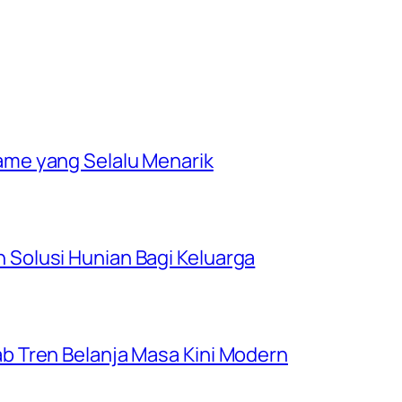
me yang Selalu Menarik
olusi Hunian Bagi Keluarga
 Tren Belanja Masa Kini Modern