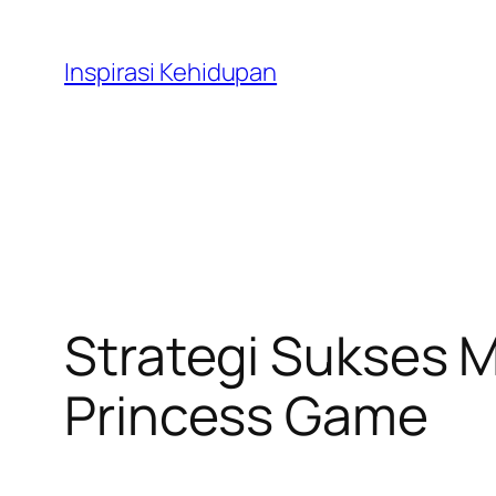
Lewati
ke
Inspirasi Kehidupan
konten
Strategi Sukses M
Princess Game