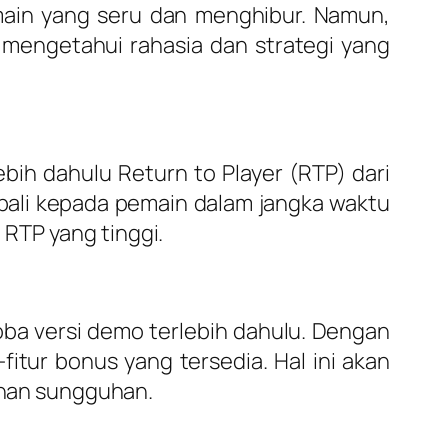
main yang seru dan menghibur. Namun,
mengetahui rahasia dan strategi yang
bih dahulu Return to Player (RTP) dari
bali kepada pemain dalam jangka waktu
RTP yang tinggi.
ba versi demo terlebih dahulu. Dengan
itur bonus yang tersedia. Hal ini akan
han sungguhan.