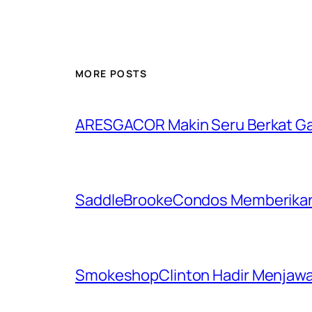
MORE POSTS
ARESGACOR Makin Seru Berkat Ga
SaddleBrookeCondos Memberikan S
SmokeshopClinton Hadir Menjawab