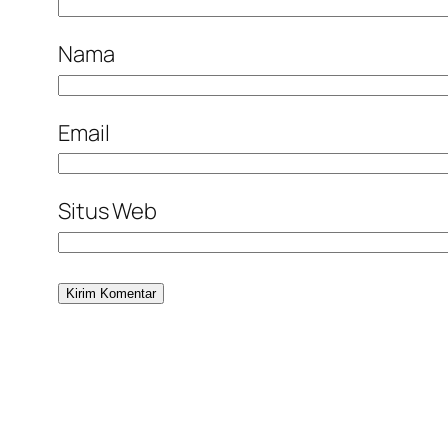
Nama
Email
Situs Web