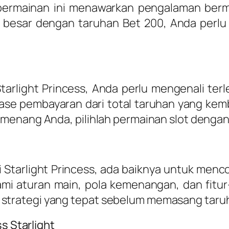
 permainan ini menawarkan pengalaman ber
esar dengan taruhan Bet 200, Anda perlu 
arlight Princess, Anda perlu mengenali terle
ase pembayaran dari total taruhan yang kem
menang Anda, pilihlah permainan slot dengan 
Starlight Princess, ada baiknya untuk menco
 aturan main, pola kemenangan, dan fitur-f
trategi yang tepat sebelum memasang taru
s Starlight