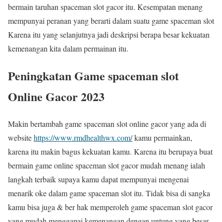
bermain taruhan spaceman slot gacor itu. Kesempatan menang
mempunyai peranan yang berarti dalam suatu game spaceman slot
Karena itu yang selanjutnya jadi deskripsi berapa besar kekuatan
kemenangan kita dalam permainan itu.
Peningkatan Game spaceman slot
Online Gacor 2023
Makin bertambah game spaceman slot online gacor yang ada di
website
https://www.rmdhealthwx.com/
kamu permainkan,
karena itu makin bagus kekuatan kamu. Karena itu berupaya buat
bermain game online spaceman slot gacor mudah menang ialah
langkah terbaik supaya kamu dapat mempunyai mengenai
menarik oke dalam game spaceman slot itu. Tidak bisa di sangka
kamu bisa juga & ber hak memperoleh game spaceman slot gacor
yang mudah menggapai kemenangan dengan untung yang besar.