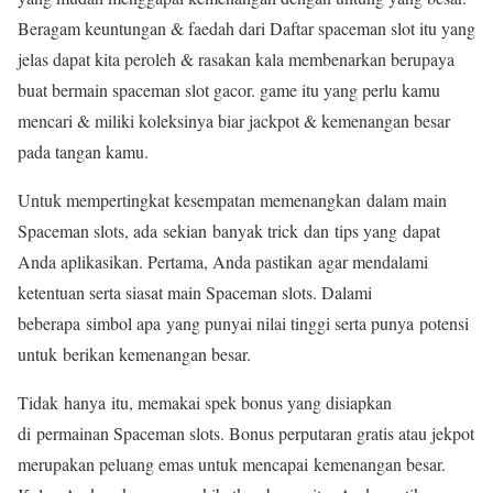
Beragam keuntungan & faedah dari Daftar spaceman slot itu yang
jelas dapat kita peroleh & rasakan kala membenarkan berupaya
buat bermain spaceman slot gacor. game itu yang perlu kamu
mencari & miliki koleksinya biar jackpot & kemenangan besar
pada tangan kamu.
Untuk mempertingkat kesempatan memenangkan dalam main
Spaceman slots, ada sekian banyak trick dan tips yang dapat
Anda aplikasikan. Pertama, Anda pastikan agar mendalami
ketentuan serta siasat main Spaceman slots. Dalami
beberapa simbol apa yang punyai nilai tinggi serta punya potensi
untuk berikan kemenangan besar.
Tidak hanya itu, memakai spek bonus yang disiapkan
di permainan Spaceman slots. Bonus perputaran gratis atau jekpot
merupakan peluang emas untuk mencapai kemenangan besar.