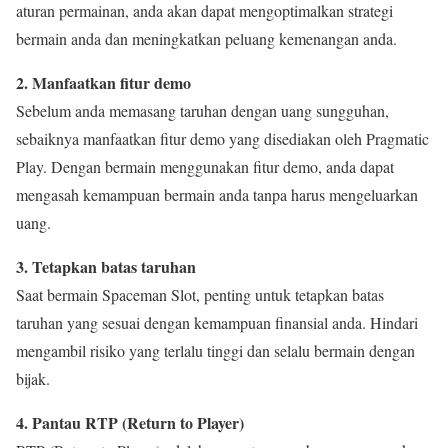
aturan permainan, anda akan dapat mengoptimalkan strategi
bermain anda dan meningkatkan peluang kemenangan anda.
2. Manfaatkan fitur demo
Sebelum anda memasang taruhan dengan uang sungguhan,
sebaiknya manfaatkan fitur demo yang disediakan oleh Pragmatic
Play. Dengan bermain menggunakan fitur demo, anda dapat
mengasah kemampuan bermain anda tanpa harus mengeluarkan
uang.
3. Tetapkan batas taruhan
Saat bermain Spaceman Slot, penting untuk tetapkan batas
taruhan yang sesuai dengan kemampuan finansial anda. Hindari
mengambil risiko yang terlalu tinggi dan selalu bermain dengan
bijak.
4. Pantau RTP (Return to Player)