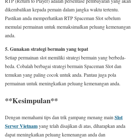
RTP (Return to Player) adalah persentase pembayaran yang akan
dikembalikan kepada pemain dalam jangka waktu tertentu.
Pastikan anda memperhatikan RTP Spaceman Slot sebelum
memulai permainan untuk memaksimalkan peluang kemenangan
anda.
5. Gunakan strategi bermain yang tepat
Setiap permainan slot memiliki strategi bermain yang berbeda-
beda. Cobalah berbagai strategi bermain Spaceman Slot dan
temukan yang paling cocok untuk anda. Pantau juga pola
permainan untuk meningkatkan peluang kemenangan anda.
**Kesimpulan**
Slot
Dengan memahami tips dan trik gampang menang main
Server Vietnam
yang telah disajikan di atas, diharapkan anda
dapat meningkatkan peluang kemenangan anda dan