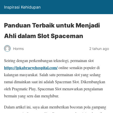
Inspirasi Kehidupan
Panduan Terbaik untuk Menjadi
Ahli dalam Slot Spaceman
Horms
2 tahun ago
Seiring dengan perkembangan teknologi, permainan slot
https://jpkabraeyehospital.com/
online semakin populer di
kalangan masyarakat. Salah satu permainan slot yang sedang
ramai dimainkan saat ini adalah Spaceman Slot. Dikembangkan
oleh Pragmatic Play, Spaceman Slot menawarkan pengalaman
bermain yang seru dan menghibur.
Dalam artikel ini, saya akan memberikan bocoran pola gampang