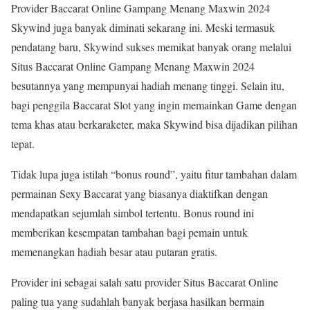
Provider Baccarat Online Gampang Menang Maxwin 2024
Skywind juga banyak diminati sekarang ini. Meski termasuk
pendatang baru, Skywind sukses memikat banyak orang melalui
Situs Baccarat Online Gampang Menang Maxwin 2024
besutannya yang mempunyai hadiah menang tinggi. Selain itu,
bagi penggila Baccarat Slot yang ingin memainkan Game dengan
tema khas atau berkaraketer, maka Skywind bisa dijadikan pilihan
tepat.
Tidak lupa juga istilah “bonus round”, yaitu fitur tambahan dalam
permainan Sexy Baccarat yang biasanya diaktifkan dengan
mendapatkan sejumlah simbol tertentu. Bonus round ini
memberikan kesempatan tambahan bagi pemain untuk
memenangkan hadiah besar atau putaran gratis.
Provider ini sebagai salah satu provider Situs Baccarat Online
paling tua yang sudahlah banyak berjasa hasilkan bermain