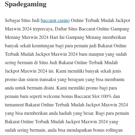
Spadegaming
Sebagai Situs Judi
baccarat casino
Online Terbaik Mudah Jackpot
Maxwin 2024 terpercaya, Daftar Situs Baccarat Online Gampang
Menang Maxwin 2024 Hari Ini Gampang Menang memberikan
banyak sekali keuntungan bagi para pemain judi Bakarat Online
Terbaik Mudah Jackpot Maxwin 2024 baru maupun yang sudah
sering bermain di Situs Judi Bakarat Online Terbaik Mudah
Jackpot Maxwin 2024 ini. Kami memiliki banyak sekali jenis
promo dan sistem transaksi yang beragam yang bisa membantu
anda untuk bermain disini. Kami memiliki promo bagi para
pemain baru seperti welcome bonus Baccarat Slot 100% dan
turnament Bakarat Online Terbaik Mudah Jackpot Maxwin 2024
yang bisa memberikan anda hadiah yang besar. Bagi para pemain
Bakarat Online Terbaik Mudah Jackpot Maxwin 2024 yang
sudah sering bermain, anda bisa mendapatkan bonus rollingan