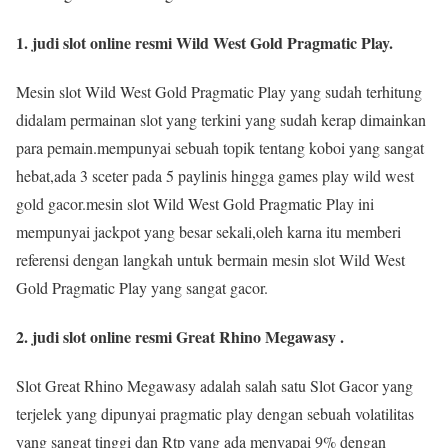
1. judi slot online resmi Wild West Gold Pragmatic Play.
Mesin slot Wild West Gold Pragmatic Play yang sudah terhitung
didalam permainan slot yang terkini yang sudah kerap dimainkan
para pemain.mempunyai sebuah topik tentang koboi yang sangat
hebat,ada 3 sceter pada 5 paylinis hingga games play wild west
gold gacor.mesin slot Wild West Gold Pragmatic Play ini
mempunyai jackpot yang besar sekali,oleh karna itu memberi
referensi dengan langkah untuk bermain mesin slot Wild West
Gold Pragmatic Play yang sangat gacor.
2. judi slot online resmi Great Rhino Megawasy .
Slot Great Rhino Megawasy adalah salah satu Slot Gacor yang
terjelek yang dipunyai pragmatic play dengan sebuah volatilitas
yang sangat tinggi dan Rtp yang ada menyapai 9% dengan