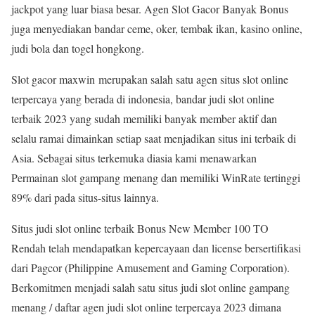
jackpot yang luar biasa besar. Agen Slot Gacor Banyak Bonus
juga menyediakan bandar ceme, oker, tembak ikan, kasino online,
judi bola dan togel hongkong.
Slot gacor maxwin merupakan salah satu agen situs slot online
terpercaya yang berada di indonesia, bandar judi slot online
terbaik 2023 yang sudah memiliki banyak member aktif dan
selalu ramai dimainkan setiap saat menjadikan situs ini terbaik di
Asia. Sebagai situs terkemuka diasia kami menawarkan
Permainan slot gampang menang dan memiliki WinRate tertinggi
89% dari pada situs-situs lainnya.
Situs judi slot online terbaik Bonus New Member 100 TO
Rendah telah mendapatkan kepercayaan dan license bersertifikasi
dari Pagcor (Philippine Amusement and Gaming Corporation).
Berkomitmen menjadi salah satu situs judi slot online gampang
menang / daftar agen judi slot online terpercaya 2023 dimana