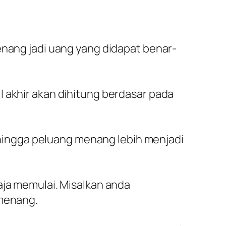
enang jadi uang yang didapat benar-
l akhir akan dihitung berdasar pada
ingga peluang menang lebih menjadi
aja memulai. Misalkan anda
 menang.