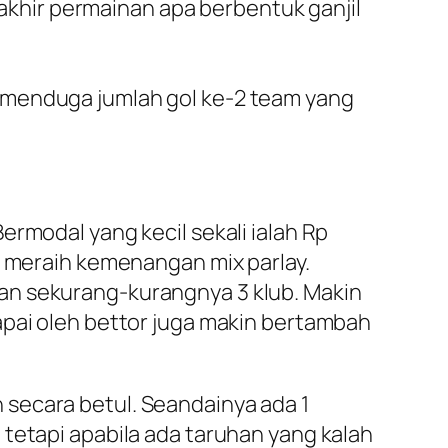
khir permainan apa berbentuk ganjil
 menduga jumlah gol ke-2 team yang
rmodal yang kecil sekali ialah Rp
u meraih kemenangan mix parlay.
an sekurang-kurangnya 3 klub. Makin
apai oleh bettor juga makin bertambah
secara betul. Seandainya ada 1
tetapi apabila ada taruhan yang kalah