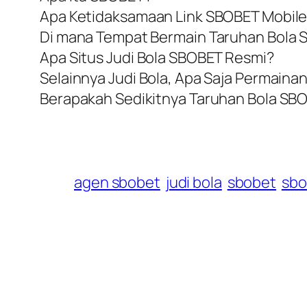
Apa Ketidaksamaan Link SBOBET Mobile
Di mana Tempat Bermain Taruhan Bola
Apa Situs Judi Bola SBOBET Resmi?
Selainnya Judi Bola, Apa Saja Permaina
Berapakah Sedikitnya Taruhan Bola SB
agen sbobet
judi bola
sbobet
sbo