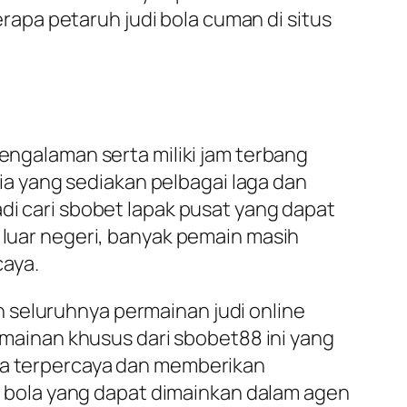
apa petaruh judi bola cuman di situs
pengalaman serta miliki jam terbang
esia yang sediakan pelbagai laga dan
di cari sbobet lapak pusat yang dapat
i luar negeri, banyak pemain masih
caya.
 seluruhnya permainan judi online
ermainan khusus dari sbobet88 ini yang
ola terpercaya dan memberikan
bola yang dapat dimainkan dalam agen