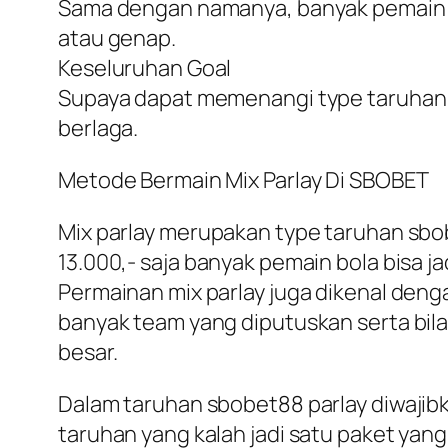
Sama dengan namanya, banyak pemain h
atau genap.
Keseluruhan Goal
Supaya dapat memenangi type taruhan s
berlaga.
Metode Bermain Mix Parlay Di SBOBET
Mix parlay merupakan type taruhan sbobe
13.000,- saja banyak pemain bola bisa 
Permainan mix parlay juga dikenal den
banyak team yang diputuskan serta bila
besar.
Dalam taruhan sbobet88 parlay diwajib
taruhan yang kalah jadi satu paket yan