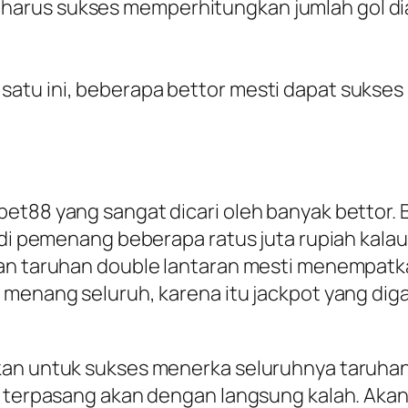
arus sukses memperhitungkan jumlah gol dia
atu ini, beberapa bettor mesti dapat sukses
t88 yang sangat dicari oleh banyak bettor. Be
jadi pemenang beberapa ratus juta rupiah kala
gan taruhan double lantaran mesti menempatk
 menang seluruh, karena itu jackpot yang dig
kan untuk sukses menerka seluruhnya taruhan 
g terpasang akan dengan langsung kalah. Akan 