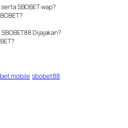
 serta SBOBET wap?
 SBOBET?
n SBOBET88 Dijajakan?
OBET?
bet mobile
sbobet88