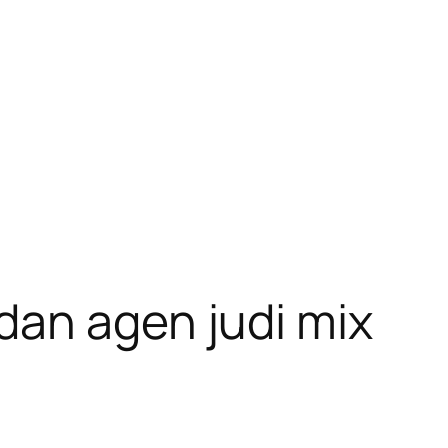
dan agen judi mix