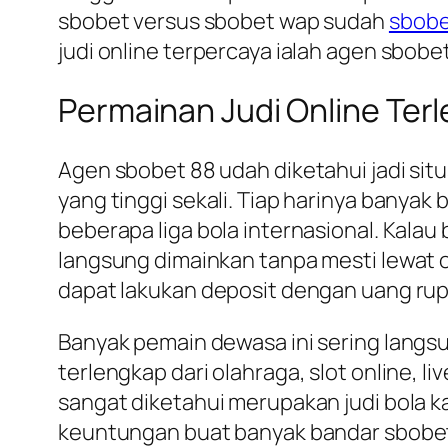
sbobet versus sbobet wap sudah
sbob
judi online terpercaya ialah agen sbobet
Permainan Judi Online Ter
Agen sbobet 88 udah diketahui jadi situ
yang tinggi sekali. Tiap harinya banyak 
beberapa liga bola internasional. Kalau
langsung dimainkan tanpa mesti lewat or
dapat lakukan deposit dengan uang rupi
Banyak pemain dewasa ini sering langs
terlengkap dari olahraga, slot online, 
sangat diketahui merupakan judi bola 
keuntungan buat banyak bandar sbobet