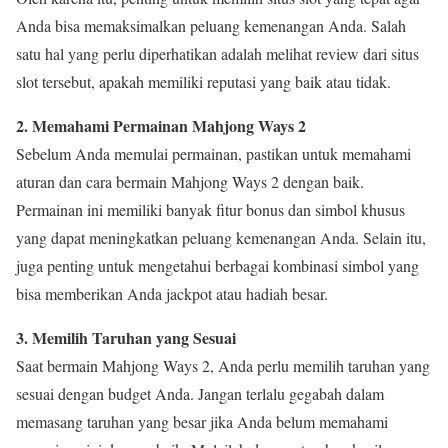
Anda bisa memaksimalkan peluang kemenangan Anda. Salah
satu hal yang perlu diperhatikan adalah melihat review dari situs
slot tersebut, apakah memiliki reputasi yang baik atau tidak.
2. Memahami Permainan Mahjong Ways 2
Sebelum Anda memulai permainan, pastikan untuk memahami
aturan dan cara bermain Mahjong Ways 2 dengan baik.
Permainan ini memiliki banyak fitur bonus dan simbol khusus
yang dapat meningkatkan peluang kemenangan Anda. Selain itu,
juga penting untuk mengetahui berbagai kombinasi simbol yang
bisa memberikan Anda jackpot atau hadiah besar.
3. Memilih Taruhan yang Sesuai
Saat bermain Mahjong Ways 2, Anda perlu memilih taruhan yang
sesuai dengan budget Anda. Jangan terlalu gegabah dalam
memasang taruhan yang besar jika Anda belum memahami