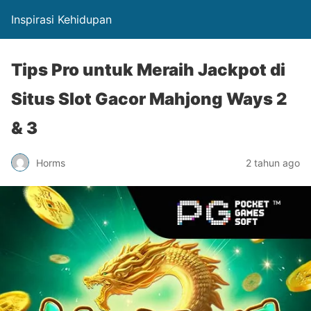
Inspirasi Kehidupan
Tips Pro untuk Meraih Jackpot di
Situs Slot Gacor Mahjong Ways 2
& 3
Horms
2 tahun ago