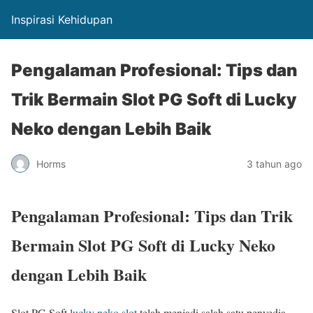
Inspirasi Kehidupan
Pengalaman Profesional: Tips dan
Trik Bermain Slot PG Soft di Lucky
Neko dengan Lebih Baik
Horms
3 tahun ago
Pengalaman Profesional: Tips dan Trik
Bermain Slot PG Soft di Lucky Neko
dengan Lebih Baik
Slot PG Soft
lucky neko slot
telah menjadi salah satu penyedia