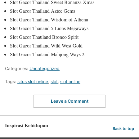
Slot Gacor Thailand Sweet Bonanza Xmas
Slot Gacor Thailand Aztec Gems
Slot Gacor Thailand Wisdom of Athena
Slot Gacor Thailand 5 Lions Megaways
Slot Gacor Thauland Bronco Spirit
Slot Gacor Thailand Wild West Gold
Slot Gacor Thailand Mahjong Ways 2
Categories:
Uncategorized
Tags:
situs slot online
,
slot
,
slot online
Leave a Comment
Inspirasi Kehidupan
Back to top