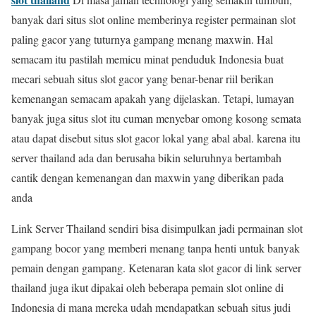
banyak dari situs slot online memberinya register permainan slot
paling gacor yang tuturnya gampang menang maxwin. Hal
semacam itu pastilah memicu minat penduduk Indonesia buat
mecari sebuah situs slot gacor yang benar-benar riil berikan
kemenangan semacam apakah yang dijelaskan. Tetapi, lumayan
banyak juga situs slot itu cuman menyebar omong kosong semata
atau dapat disebut situs slot gacor lokal yang abal abal. karena itu
server thailand ada dan berusaha bikin seluruhnya bertambah
cantik dengan kemenangan dan maxwin yang diberikan pada
anda
Link Server Thailand sendiri bisa disimpulkan jadi permainan slot
gampang bocor yang memberi menang tanpa henti untuk banyak
pemain dengan gampang. Ketenaran kata slot gacor di link server
thailand juga ikut dipakai oleh beberapa pemain slot online di
Indonesia di mana mereka udah mendapatkan sebuah situs judi