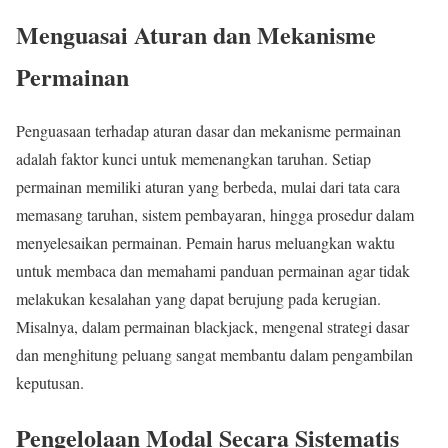
Menguasai Aturan dan Mekanisme
Permainan
Penguasaan terhadap aturan dasar dan mekanisme permainan
adalah faktor kunci untuk memenangkan taruhan. Setiap
permainan memiliki aturan yang berbeda, mulai dari tata cara
memasang taruhan, sistem pembayaran, hingga prosedur dalam
menyelesaikan permainan. Pemain harus meluangkan waktu
untuk membaca dan memahami panduan permainan agar tidak
melakukan kesalahan yang dapat berujung pada kerugian.
Misalnya, dalam permainan blackjack, mengenal strategi dasar
dan menghitung peluang sangat membantu dalam pengambilan
keputusan.
Pengelolaan Modal Secara Sistematis