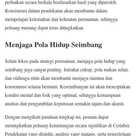
perbaikan secara berkala berdasarkan hasil yang diperoleh.
Konsistensi dalam pendekatan akan membantu dalam
mempelajari kelemahan dan kekuatan permainan, sehingga
peluang menang dapat terus ditingkatkan.
Menjaga Pola Hidup Seimbang
Selain fokus pada strategi permainan, menjaga pola hidup yang
seimbang juga sangat penting. Istirahat cukup, pola makan sehat,
dan olahraga rutin akan membantu menjaga stamina dan
konsentrasi selama bermain. Keseimbangan ini akan menciptakan
kondisi mental dan fisik yang optimal, sehingga kemampuan
analisis dan pengambilan keputusan semakin tajam dan akurat.
Dengan mengikuti panduan lengkap ini, pemain dapat
meningkatkan peluang kemenangan secara signifikan di Ceriabet.
Pendekatan yang disiplin, analisis yang matang, serta pengelolaan