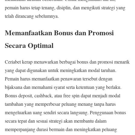
pemain harus tetap tenang, disiplin, dan mengikuti strategi yang
telah dirancang sebelumnya.
Memanfaatkan Bonus dan Promosi
Secara Optimal
Ceriabet kerap menawarkan berbagai bonus dan promosi menarik
yang dapat digunakan untuk meningkatkan modal taruhan.
Pemain harus memanfaatkan penawaran tersebut dengan
bijaksana dan memahami syarat serta ketentuan yang berlaku.
Bonus deposit, cashback, atau free spin dapat menjadi modal
tambahan yang memperbesar peluang menang tanpa harus
mengeluarkan uang sendiri secara langsung. Penggunaan bonus
secara tepat dan sesuai strategi akan membantu dalam
memperpanjang durasi bermain dan meningkatkan peluang