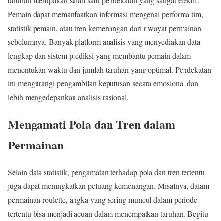
taruhan merupakan salah satu pendekatan yang sangat efektif.
Pemain dapat memanfaatkan informasi mengenai performa tim,
statistik pemain, atau tren kemenangan dari riwayat permainan
sebelumnya. Banyak platform analisis yang menyediakan data
lengkap dan sistem prediksi yang membantu pemain dalam
menentukan waktu dan jumlah taruhan yang optimal. Pendekatan
ini mengurangi pengambilan keputusan secara emosional dan
lebih mengedepankan analisis rasional.
Mengamati Pola dan Tren dalam
Permainan
Selain data statistik, pengamatan terhadap pola dan tren tertentu
juga dapat meningkatkan peluang kemenangan. Misalnya, dalam
permainan roulette, angka yang sering muncul dalam periode
tertentu bisa menjadi acuan dalam menempatkan taruhan. Begitu