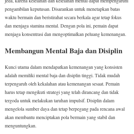
jeda, karena kelelahan dan kelelahan mental dapat mempengaruhi
pengambilan keputusan. Disarankan untuk menetapkan batas
waktu bermain dan beristirahat secara berkala agar tetap fokus
dan menjaga stamina mental. Dengan pola ini, pemain dapat
menjaga konsentrasi dan mengoptimalkan peluang kemenangan.
Membangun Mental Baja dan Disiplin
Kunci utama dalam mendapatkan kemenangan yang konsisten
adalah memiliki mental baja dan disiplin tinggi. Tidak mudah
terpengaruh oleh kekalahan atau kemenangan sesaat. Pemain
harus tetap mengikuti strategi yang telah dirancang dan tidak
tergoda untuk melakukan taruhan impulsif. Disiplin dalam
mengelola sumber daya dan tetap berpegang pada rencana awal
akan membantu menciptakan pola bermain yang stabil dan
menguntungkan.