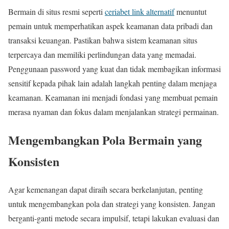
Bermain di situs resmi seperti
ceriabet link alternatif
menuntut
pemain untuk memperhatikan aspek keamanan data pribadi dan
transaksi keuangan. Pastikan bahwa sistem keamanan situs
terpercaya dan memiliki perlindungan data yang memadai.
Penggunaan password yang kuat dan tidak membagikan informasi
sensitif kepada pihak lain adalah langkah penting dalam menjaga
keamanan. Keamanan ini menjadi fondasi yang membuat pemain
merasa nyaman dan fokus dalam menjalankan strategi permainan.
Mengembangkan Pola Bermain yang
Konsisten
Agar kemenangan dapat diraih secara berkelanjutan, penting
untuk mengembangkan pola dan strategi yang konsisten. Jangan
berganti-ganti metode secara impulsif, tetapi lakukan evaluasi dan