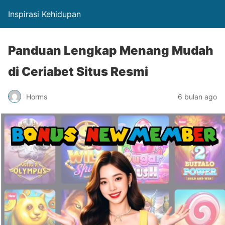
Inspirasi Kehidupan
Panduan Lengkap Menang Mudah
di Ceriabet Situs Resmi
Horms
6 bulan ago