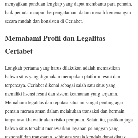
menyajikan panduan lengkap yang dapat membantu para pemain,
baik pemula maupun berpengalaman, dalam meraih kemenangan
secara mudah dan konsisten di Ceriabet.
Memahami Profil dan Legalitas
Ceriabet
Langkah pertama yang harus dilakukan adalah memastikan
bahwa situs yang digunakan merupakan platform resmi dan
terpercaya. Ceriabet dikenal sebagai salah satu situs yang
memiliki lisensi resmi dan sistem keamanan yang terjamin.
Memahami legalitas dan reputasi situs ini sangat penting agar
pemain merasa aman dalam melakukan transaksi dan bermain
tanpa rasa khawatir akan risiko penipuan. Selain itu, pastikan juga
bahwa situs tersebut menawarkan layanan pelanggan yang
responsif dan transparan, sehingga segala kendala dapat diatasi