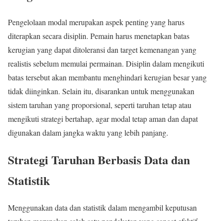
Pengelolaan modal merupakan aspek penting yang harus
diterapkan secara disiplin. Pemain harus menetapkan batas
kerugian yang dapat ditoleransi dan target kemenangan yang
realistis sebelum memulai permainan. Disiplin dalam mengikuti
batas tersebut akan membantu menghindari kerugian besar yang
tidak diinginkan. Selain itu, disarankan untuk menggunakan
sistem taruhan yang proporsional, seperti taruhan tetap atau
mengikuti strategi bertahap, agar modal tetap aman dan dapat
digunakan dalam jangka waktu yang lebih panjang.
Strategi Taruhan Berbasis Data dan
Statistik
Menggunakan data dan statistik dalam mengambil keputusan