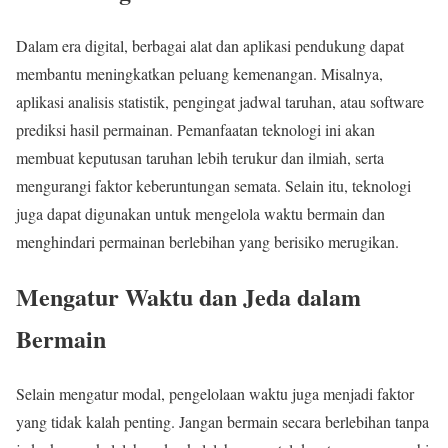
Dalam era digital, berbagai alat dan aplikasi pendukung dapat
membantu meningkatkan peluang kemenangan. Misalnya,
aplikasi analisis statistik, pengingat jadwal taruhan, atau software
prediksi hasil permainan. Pemanfaatan teknologi ini akan
membuat keputusan taruhan lebih terukur dan ilmiah, serta
mengurangi faktor keberuntungan semata. Selain itu, teknologi
juga dapat digunakan untuk mengelola waktu bermain dan
menghindari permainan berlebihan yang berisiko merugikan.
Mengatur Waktu dan Jeda dalam
Bermain
Selain mengatur modal, pengelolaan waktu juga menjadi faktor
yang tidak kalah penting. Jangan bermain secara berlebihan tanpa