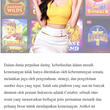
Dalam dunia perjudian daring, keberhasilan dalam meraih
kemenangan tidak hanya ditentukan oleh keberuntungan semata,
melainkan juga oleh pengetahuan, strategi, dan pengelolaan
sumber daya yang tepat. Salah satu platform yang saat ini banyak
diminati oleh pemain Indonesia adalah Ceriabet, sebuah situs
resmi yang menawarkan berbagai jenis permainan menarik dan
peluang besar untuk mendapatkan kemenangan. Artikel ini