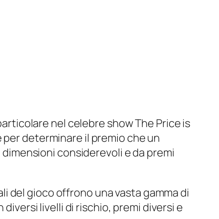
particolare nel celebre show The Price is
e per determinare il premio che un
di dimensioni considerevoli e da premi
itali del gioco offrono una vasta gamma di
versi livelli di rischio, premi diversi e