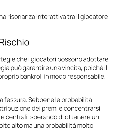
na risonanza interattiva tra il giocatore
 Rischio
ategie che i giocatori possono adottare
gia può garantire una vincita, poiché il
 proprio bankroll in modo responsabile,
na fessura. Sebbene le probabilità
istribuzione dei premi e concentrarsi
ure centrali, sperando di ottenere un
olto alto ma una probabilità molto