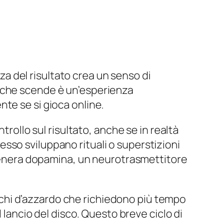
zza del risultato crea un senso di
o che scende è un’esperienza
te se si gioca online.
trollo sul risultato, anche se in realtà
sso sviluppano rituali o superstizioni
, genera dopamina, un neurotrasmettitore
giochi d’azzardo che richiedono più tempo
 lancio del disco. Questo breve ciclo di