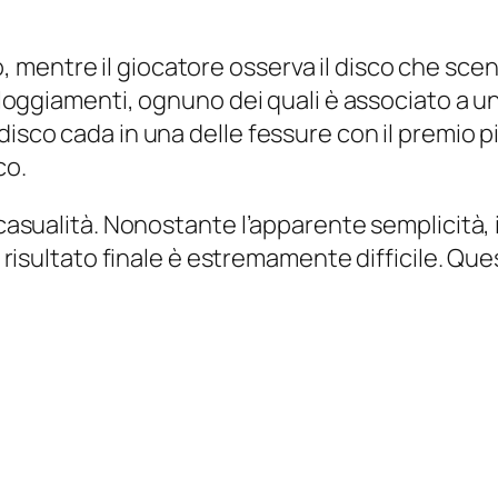
 mentre il giocatore osserva il disco che sce
alloggiamenti, ognuno dei quali è associato a un
disco cada in una delle fessure con il premio pi
co.
 casualità. Nonostante l’apparente semplicità, 
el risultato finale è estremamente difficile. Qu