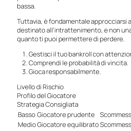
bassa.
Tuttavia, è fondamentale approcciarsi al
destinato all’intrattenimento, e non un
quanto ti puoi permettere di perdere.
Gestisci il tuo bankroll con attenzio
Comprendi le probabilità di vincita.
Gioca responsabilmente.
Livello di Rischio
Profilo del Giocatore
Strategia Consigliata
Basso
Giocatore prudente
Scommesse 
Medio
Giocatore equilibrato
Scommesse 