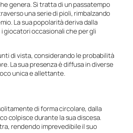
 che genera. Si tratta di un passatempo
raverso una serie di pioli, rimbalzando
io. La sua popolarità deriva dalla
 giocatori occasionali che per gli
i di vista, considerando le probabilità
ore. La sua presenza è diffusa in diverse
ioco unica e allettante.
olitamente di forma circolare, dalla
isco colpisce durante la sua discesa.
stra, rendendo imprevedibile il suo