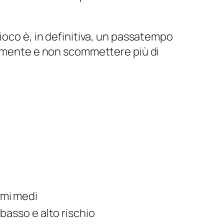
ioco è, in definitiva, un passatempo
bilmente e non scommettere più di
emi medi
basso e alto rischio