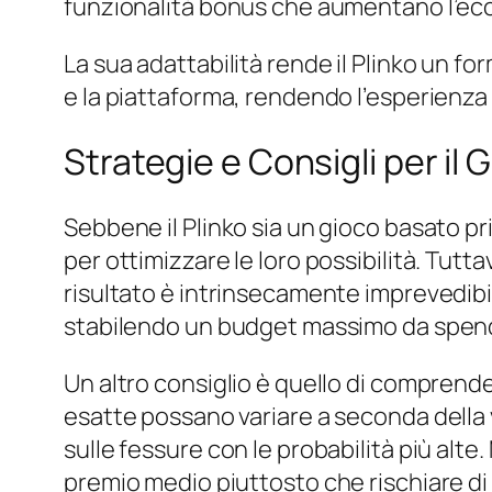
funzionalità bonus che aumentano l’ecc
La sua adattabilità rende il Plinko un fo
e la piattaforma, rendendo l’esperienza
Strategie e Consigli per il
Sebbene il Plinko sia un gioco basato pr
per ottimizzare le loro possibilità. Tutt
risultato è intrinsecamente imprevedibil
stabilendo un budget massimo da spend
Un altro consiglio è quello di comprende
esatte possano variare a seconda della v
sulle fessure con le probabilità più alt
premio medio piuttosto che rischiare di