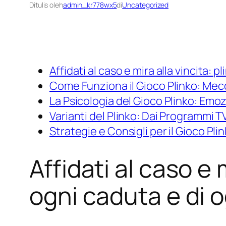
Ditulis oleh
admin_kr778wx5
di
Uncategorized
Affidati al caso e mira alla vincita: 
Come Funziona il Gioco Plinko: Me
La Psicologia del Gioco Plinko: Emo
Varianti del Plinko: Dai Programmi T
Strategie e Consigli per il Gioco Pl
Affidati al caso e 
ogni caduta e di o