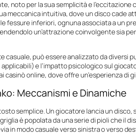
te, noto per la sua semplicità e l’eccitazione
 sua meccanica intuitiva, dove un disco cade att
 fessure inferiori, ognuna associata a un prem
endendolo un’attrazione coinvolgente sia per i
asuale, può essere analizzato da diversi punt
 applicabili) e l’impatto psicologico sul giocat
ai casinò online, dove offre un’esperienza di g
inko: Meccanismi e Dinamiche
tosto semplice. Un giocatore lancia un disco, s
griglia è popolata da una serie di pioli che il d
devia in modo casuale verso sinistra o verso de