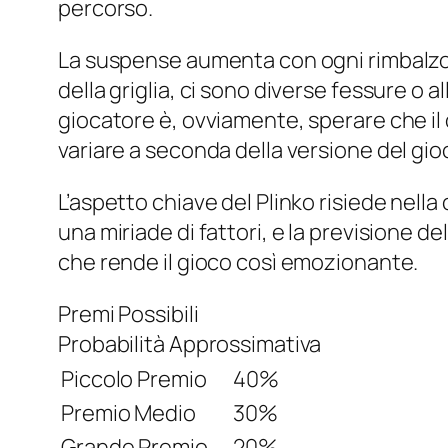
percorso.
La suspense aumenta con ogni rimbalzo,
della griglia, ci sono diverse fessure o 
giocatore è, ovviamente, sperare che il 
variare a seconda della versione del gio
L’aspetto chiave del Plinko risiede nella
una miriade di fattori, e la previsione d
che rende il gioco così emozionante.
Premi Possibili
Probabilità Approssimativa
Piccolo Premio
40%
Premio Medio
30%
Grande Premio
20%