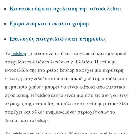
Κατασκευή και σχεδίαση της ιστοσελίδας
Εμφάνιση και ευκολία χρήσης
Επιλογές παιχνιδιών και υπηρεσίες
Το
betshop
.gr είναι ένα από τα πιο γνωστά και εμπειρικά
παιχνίδια πολλών πολιτών στην Ελλάδα. Η επίσημη
ιστοσελίδα της εταιρείας betshop παρέχει μια ευρύτερη
επιλογή παιχνιδιών και προσωπικού χρήστη, παρόλο που
η εμπειρία χρήσης μπορεί να είναι κάποια αποκλειστικά
προσωπική. Η betshop casino είναι μια από τις πιο γνωστές
περιοχές της εταιρείας, παρόλο που η επίσημη ιστοσελίδα
παρέχει και άλλες ενημερωμένες περιοχές όπως το
βετσοπ και το betsop.
Το betshop login είναι η πρώτη βήμα για τους χρήστες που