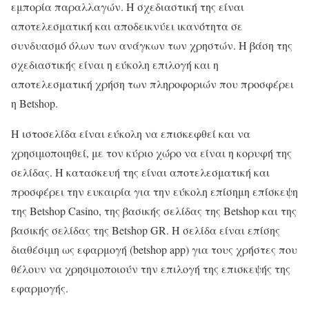
εμπορία παραλλαγών. Η σχεδιαστική της είναι
αποτελεσματική και αποδεικνύει ικανότητα σε
συνδυασμό όλων των ανάγκων των χρηστών. Η βάση της
σχεδιαστικής είναι η εύκολη επιλογή και η
αποτελεσματική χρήση των πληροφοριών που προσφέρει
η Betshop.
Η ιστοσελίδα είναι εύκολη να επισκεφθεί και να
χρησιμοποιηθεί, με τον κύριο χώρο να είναι η κορυφή της
σελίδας. Η κατασκευή της είναι αποτελεσματική και
προσφέρει την ευκαιρία για την εύκολη επίσημη επίσκεψη
της Betshop Casino, της βασικής σελίδας της Betshop και της
βασικής σελίδας της Betshop GR. Η σελίδα είναι επίσης
διαθέσιμη ως εφαρμογή (betshop app) για τους χρήστες που
θέλουν να χρησιμοποιούν την επιλογή της επισκεψής της
εφαρμογής.