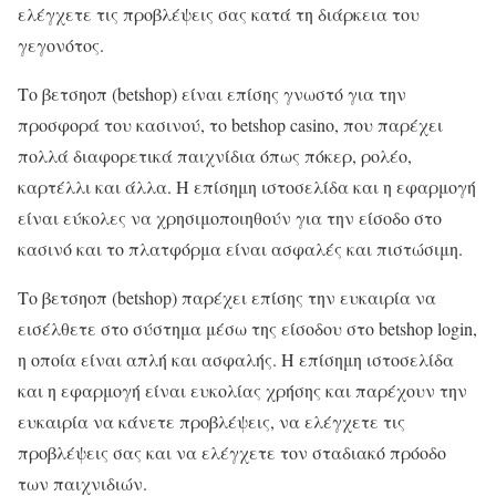
ελέγχετε τις προβλέψεις σας κατά τη διάρκεια του
γεγονότος.
Το βετσηοπ (betshop) είναι επίσης γνωστό για την
προσφορά του κασινού, το betshop casino, που παρέχει
πολλά διαφορετικά παιχνίδια όπως πόκερ, ρολέο,
καρτέλλι και άλλα. Η επίσημη ιστοσελίδα και η εφαρμογή
είναι εύκολες να χρησιμοποιηθούν για την είσοδο στο
κασινό και το πλατφόρμα είναι ασφαλές και πιστώσιμη.
Το βετσηοπ (betshop) παρέχει επίσης την ευκαιρία να
εισέλθετε στο σύστημα μέσω της είσοδου στο betshop login,
η οποία είναι απλή και ασφαλής. Η επίσημη ιστοσελίδα
και η εφαρμογή είναι ευκολίας χρήσης και παρέχουν την
ευκαιρία να κάνετε προβλέψεις, να ελέγχετε τις
προβλέψεις σας και να ελέγχετε τον σταδιακό πρόοδο
των παιχνιδιών.