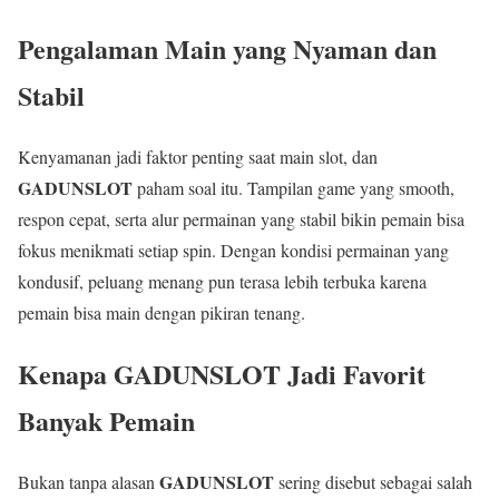
Pengalaman Main yang Nyaman dan
Stabil
Kenyamanan jadi faktor penting saat main slot, dan
GADUNSLOT
paham soal itu. Tampilan game yang smooth,
respon cepat, serta alur permainan yang stabil bikin pemain bisa
fokus menikmati setiap spin. Dengan kondisi permainan yang
kondusif, peluang menang pun terasa lebih terbuka karena
pemain bisa main dengan pikiran tenang.
Kenapa GADUNSLOT Jadi Favorit
Banyak Pemain
GADUNSLOT
Bukan tanpa alasan
sering disebut sebagai salah