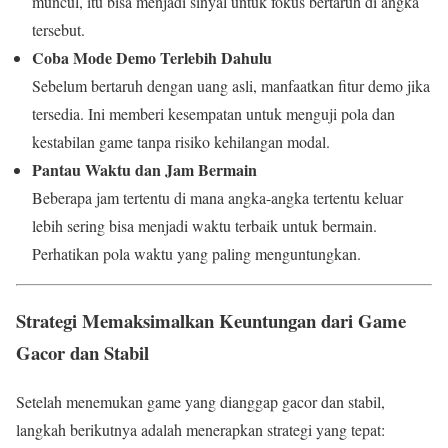
muncul, itu bisa menjadi sinyal untuk fokus bertaruh di angka
tersebut.
Coba Mode Demo Terlebih Dahulu
Sebelum bertaruh dengan uang asli, manfaatkan fitur demo jika
tersedia. Ini memberi kesempatan untuk menguji pola dan
kestabilan game tanpa risiko kehilangan modal.
Pantau Waktu dan Jam Bermain
Beberapa jam tertentu di mana angka-angka tertentu keluar
lebih sering bisa menjadi waktu terbaik untuk bermain.
Perhatikan pola waktu yang paling menguntungkan.
Strategi Memaksimalkan Keuntungan dari Game
Gacor dan Stabil
Setelah menemukan game yang dianggap gacor dan stabil,
langkah berikutnya adalah menerapkan strategi yang tepat: