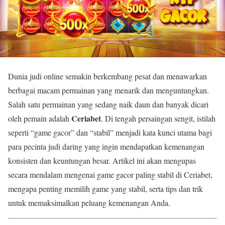
Dunia judi online semakin berkembang pesat dan menawarkan
berbagai macam permainan yang menarik dan menguntungkan.
Salah satu permainan yang sedang naik daun dan banyak dicari
Ceriabet
oleh pemain adalah
. Di tengah persaingan sengit, istilah
seperti “game gacor” dan “stabil” menjadi kata kunci utama bagi
para pecinta judi daring yang ingin mendapatkan kemenangan
konsisten dan keuntungan besar. Artikel ini akan mengupas
secara mendalam mengenai game gacor paling stabil di Ceriabet,
mengapa penting memilih game yang stabil, serta tips dan trik
untuk memaksimalkan peluang kemenangan Anda.