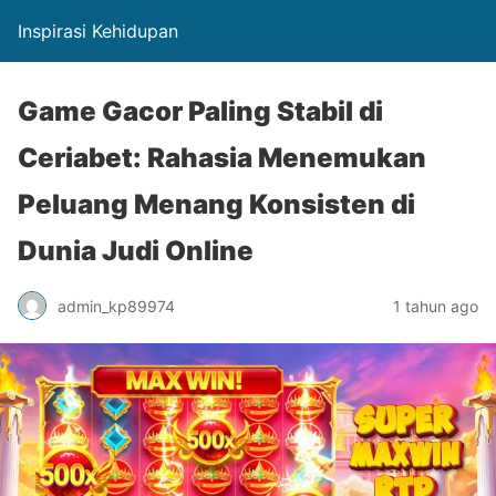
Inspirasi Kehidupan
Game Gacor Paling Stabil di
Ceriabet: Rahasia Menemukan
Peluang Menang Konsisten di
Dunia Judi Online
admin_kp89974
1 tahun ago