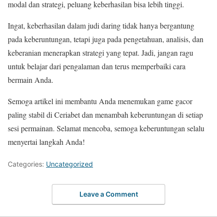
modal dan strategi, peluang keberhasilan bisa lebih tinggi.
Ingat, keberhasilan dalam judi daring tidak hanya bergantung
pada keberuntungan, tetapi juga pada pengetahuan, analisis, dan
keberanian menerapkan strategi yang tepat. Jadi, jangan ragu
untuk belajar dari pengalaman dan terus memperbaiki cara
bermain Anda.
Semoga artikel ini membantu Anda menemukan game gacor
paling stabil di Ceriabet dan menambah keberuntungan di setiap
sesi permainan. Selamat mencoba, semoga keberuntungan selalu
menyertai langkah Anda!
Categories:
Uncategorized
Leave a Comment