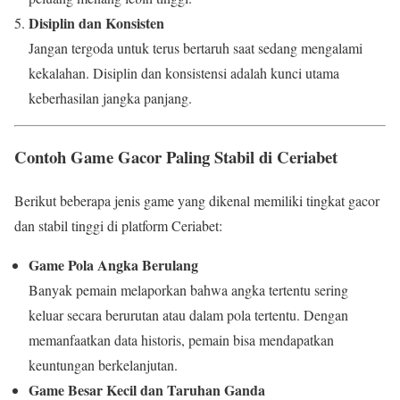
Disiplin dan Konsisten
Jangan tergoda untuk terus bertaruh saat sedang mengalami
kekalahan. Disiplin dan konsistensi adalah kunci utama
keberhasilan jangka panjang.
Contoh Game Gacor Paling Stabil di Ceriabet
Berikut beberapa jenis game yang dikenal memiliki tingkat gacor
dan stabil tinggi di platform Ceriabet:
Game Pola Angka Berulang
Banyak pemain melaporkan bahwa angka tertentu sering
keluar secara berurutan atau dalam pola tertentu. Dengan
memanfaatkan data historis, pemain bisa mendapatkan
keuntungan berkelanjutan.
Game Besar Kecil dan Taruhan Ganda