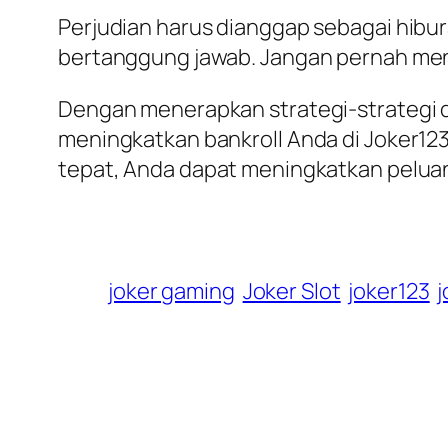
Perjudian harus dianggap sebagai hibu
bertanggung jawab. Jangan pernah meng
Dengan menerapkan strategi-strategi 
meningkatkan bankroll Anda di Joker123
tepat, Anda dapat meningkatkan pelua
joker gaming
Joker Slot
joker123