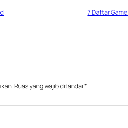
nd
7 Daftar Game 
ikan.
Ruas yang wajib ditandai
*