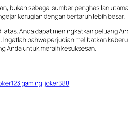
ran, bukan sebagai sumber penghasilan utama
ejar kerugian dengan bertaruh lebih besar.
di atas, Anda dapat meningkatkan peluang A
. Ingatlah bahwa perjudian melibatkan keber
ng Anda untuk meraih kesuksesan.
joker123 gaming
joker388