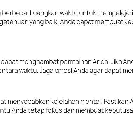
g berbeda. Luangkan waktu untuk mempelajari s
ngetahuan yang baik, Anda dapat membuat kep
l dapat menghambat permainan Anda. Jika And
entara waktu. Jaga emosi Anda agar dapat me
apat menyebabkan kelelahan mental. Pastikan
bantu Anda tetap fokus dan membuat keputusa