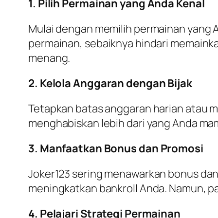
1. Pilih Permainan yang Anda Kenal
Mulai dengan memilih permainan yang An
permainan, sebaiknya hindari memainka
menang.
2. Kelola Anggaran dengan Bijak
Tetapkan batas anggaran harian atau m
menghabiskan lebih dari yang Anda mam
3. Manfaatkan Bonus dan Promosi
Joker123 sering menawarkan bonus dan 
meningkatkan bankroll Anda. Namun, p
4. Pelajari Strategi Permainan