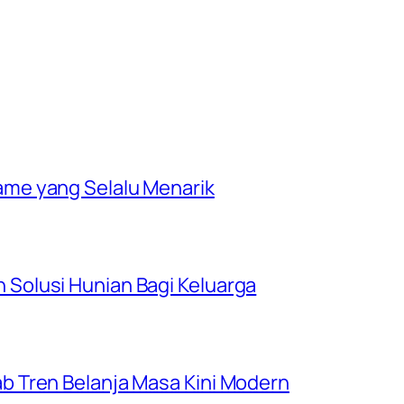
me yang Selalu Menarik
olusi Hunian Bagi Keluarga
 Tren Belanja Masa Kini Modern