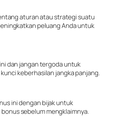
entang aturan atau strategi suatu
 meningkatkan peluang Anda untuk
ini dan jangan tergoda untuk
kunci keberhasilan jangka panjang.
us ini dengan bijak untuk
n bonus sebelum mengklaimnya.