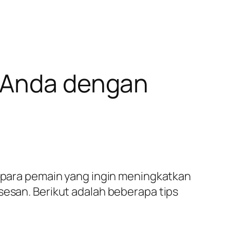
l Anda dengan
i para pemain yang ingin meningkatkan
esan. Berikut adalah beberapa tips