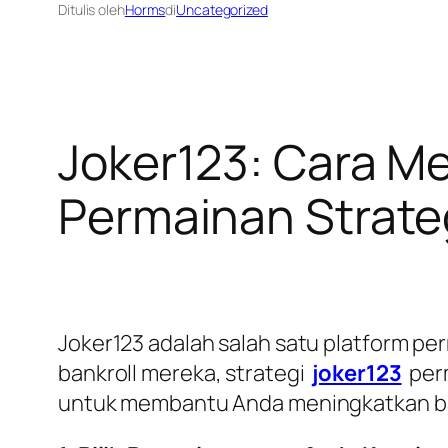
Ditulis oleh
Horms
di
Uncategorized
Joker123: Cara M
Permainan Strate
Joker123 adalah salah satu platform pe
bankroll mereka, strategi
joker123
perm
untuk membantu Anda meningkatkan ban