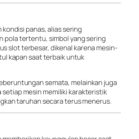
kondisi panas, alias sering
pola tertentu, simbol yang sering
tus slot terbesar, dikenal karena mesin-
ul kapan saat terbaik untuk
keberuntungan semata, melainkan juga
tiap mesin memiliki karakteristik
ngkan taruhan secara terus menerus.