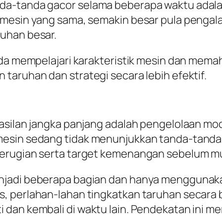
da-tanda gacor selama beberapa waktu adalah
 mesin yang sama, semakin besar pula pengal
uhan besar.
Anda mempelajari karakteristik mesin dan me
taruhan dan strategi secara lebih efektif.
asilan jangka panjang adalah pengelolaan mod
esin sedang tidak menunjukkan tanda-tanda g
erugian serta target kemenangan sebelum mu
jadi beberapa bagian dan hanya menggunakan 
 perlahan-lahan tingkatkan taruhan secara ber
 dan kembali di waktu lain. Pendekatan ini 