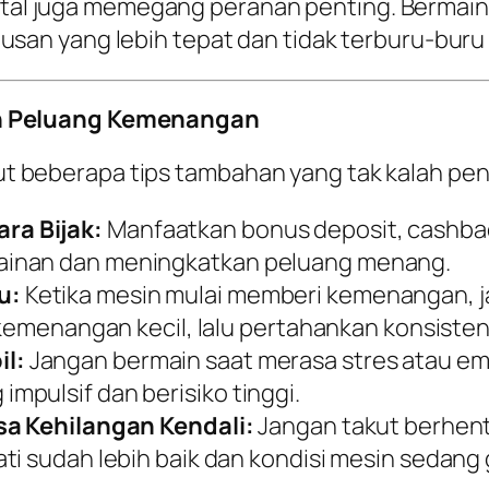
ntal juga memegang peranan penting. Bermain s
an yang lebih tepat dan tidak terburu-bur
h Peluang Kemenangan
ikut beberapa tips tambahan yang tak kalah pen
ra Bijak:
Manfaatkan bonus deposit, cashbac
ainan dan meningkatkan peluang menang.
u:
Ketika mesin mulai memberi kemenangan, 
 kemenangan kecil, lalu pertahankan konsisten
il:
Jangan bermain saat merasa stres atau emos
pulsif dan berisiko tinggi.
sa Kehilangan Kendali:
Jangan takut berhenti
ti sudah lebih baik dan kondisi mesin sedang 