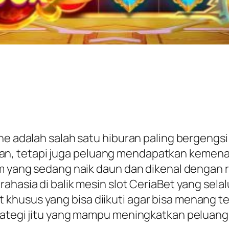
ne adalah salah satu hiburan paling bergengsi
an, tetapi juga peluang mendapatkan keme
rm yang sedang naik daun dan dikenal dengan r
rahasia di balik mesin slot CeriaBet yang se
khusus yang bisa diikuti agar bisa menang t
rategi jitu yang mampu meningkatkan peluang 