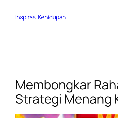
Lewati
ke
Inspirasi Kehidupan
konten
Membongkar Raha
Strategi Menang K