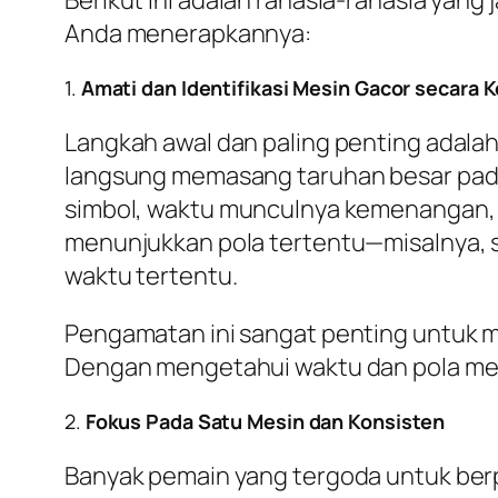
Berikut ini adalah rahasia-rahasia yan
Anda menerapkannya:
1.
Amati dan Identifikasi Mesin Gacor secara 
Langkah awal dan paling penting adal
langsung memasang taruhan besar pada
simbol, waktu munculnya kemenangan, 
menunjukkan pola tertentu—misalnya, si
waktu tertentu.
Pengamatan ini sangat penting untuk m
Dengan mengetahui waktu dan pola mes
2.
Fokus Pada Satu Mesin dan Konsisten
Banyak pemain yang tergoda untuk berp