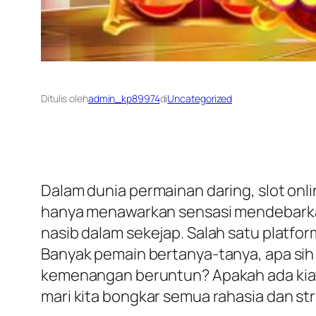
Ditulis oleh
admin_kp89974
di
Uncategorized
Dalam dunia permainan daring, slot onli
hanya menawarkan sensasi mendebark
nasib dalam sekejap. Salah satu platfo
Banyak pemain bertanya-tanya, apa sih 
kemenangan beruntun? Apakah ada kiat 
mari kita bongkar semua rahasia dan st