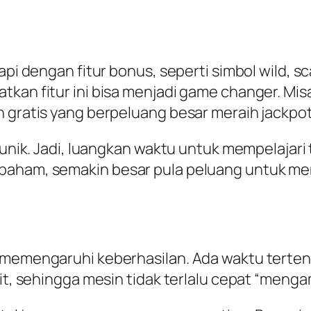
api dengan fitur bonus, seperti simbol wild, s
tkan fitur ini bisa menjadi game changer. Mi
n gratis yang berpeluang besar meraih jackpot
r unik. Jadi, luangkan waktu untuk mempelajari
 paham, semakin besar pula peluang untuk 
a memengaruhi keberhasilan. Ada waktu terte
kit, sehingga mesin tidak terlalu cepat “men