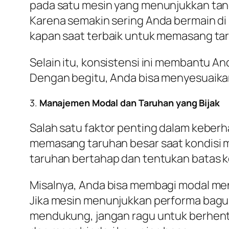
pada satu mesin yang menunjukkan tan
Karena semakin sering Anda bermain di
kapan saat terbaik untuk memasang tar
Selain itu, konsistensi ini membantu 
Dengan begitu, Anda bisa menyesuaikan 
3.
Manajemen Modal dan Taruhan yang Bijak
Salah satu faktor penting dalam keberh
memasang taruhan besar saat kondisi m
taruhan bertahap dan tentukan batas k
Misalnya, Anda bisa membagi modal men
Jika mesin menunjukkan performa bagus,
mendukung, jangan ragu untuk berhenti