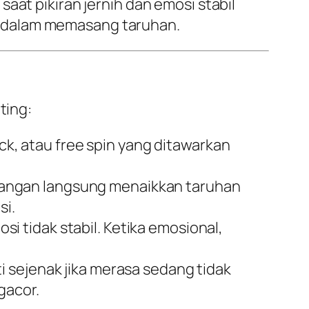
aat pikiran jernih dan emosi stabil
u dalam memasang taruhan.
ting:
k, atau free spin yang ditawarkan
jangan langsung menaikkan taruhan
si.
i tidak stabil. Ketika emosional,
 sejenak jika merasa sedang tidak
gacor.