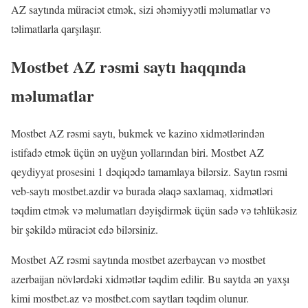
AZ saytında müraciət etmək, sizi əhəmiyyətli məlumatlar və
təlimatlarla qarşılaşır.
Mostbet AZ rəsmi saytı haqqında
məlumatlar
Mostbet AZ rəsmi saytı, bukmek ve kazino xidmətlərindən
istifadə etmək üçün ən uyğun yollarından biri. Mostbet AZ
qeydiyyat prosesini 1 dəqiqədə tamamlaya bilərsiz. Saytın rəsmi
veb-saytı mostbet.azdir və burada əlaqə saxlamaq, xidmətləri
təqdim etmək və məlumatları dəyişdirmək üçün sadə və təhlükəsiz
bir şəkildə müraciət edə bilərsiniz.
Mostbet AZ rəsmi saytında mostbet azerbaycan və mostbet
azerbaijan növlərdəki xidmətlər təqdim edilir. Bu saytda ən yaxşı
kimi mostbet.az və mostbet.com saytları təqdim olunur.