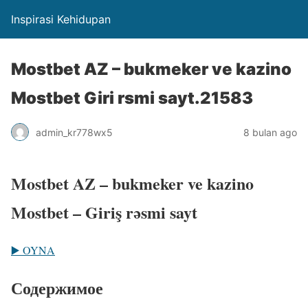
Inspirasi Kehidupan
Mostbet AZ – bukmeker ve kazino
Mostbet Giri rsmi sayt.21583
admin_kr778wx5
8 bulan ago
Mostbet AZ – bukmeker ve kazino
Mostbet – Giriş rəsmi sayt
▶️ OYNA
Содержимое