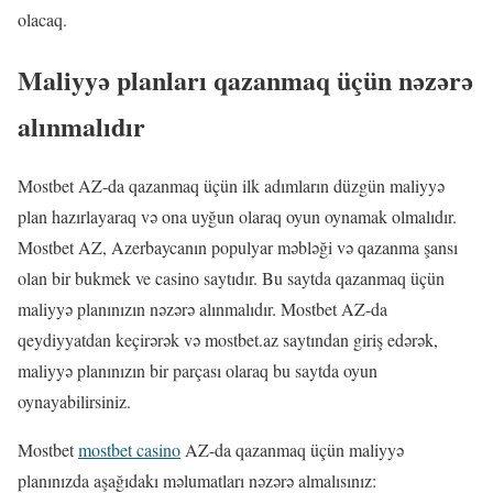
olacaq.
Maliyyə planları qazanmaq üçün nəzərə
alınmalıdır
Mostbet AZ-da qazanmaq üçün ilk adımların düzgün maliyyə
plan hazırlayaraq və ona uyğun olaraq oyun oynamak olmalıdır.
Mostbet AZ, Azerbaycanın populyar məbləği və qazanma şansı
olan bir bukmek ve casino saytıdır. Bu saytda qazanmaq üçün
maliyyə planınızın nəzərə alınmalıdır. Mostbet AZ-da
qeydiyyatdan keçirərək və mostbet.az saytından giriş edərək,
maliyyə planınızın bir parçası olaraq bu saytda oyun
oynayabilirsiniz.
Mostbet
mostbet casino
AZ-da qazanmaq üçün maliyyə
planınızda aşağıdakı məlumatları nəzərə almalısınız: