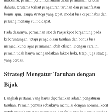
dahulu, terutama terkait pengaturan taruhan dan pemanfaatan
bonus spin. Tanpa strategi yang tepat, modal bisa cepat habis dan
peluang menang sulit didapat.
Pada dasarnya, permainan slot di Pasjackpot bergantung pada
keberuntungan, tetapi pengelolaan taruhan dan bonus bisa
menjadi kunci agar permainan lebih efisien. Dengan cara ini,
pemain tidak hanya mengandalkan faktor hoki, tetapi juga strategi
yang cerdas.
Strategi Mengatur Taruhan dengan
Bijak
Langkah pertama yang harus diperhatikan adalah pengaturan
taruhan. Pemain pemula sebaiknya memulai dengan nominal kecil
untuk memahami pola permainan dan frekuensi keluarnya simbol