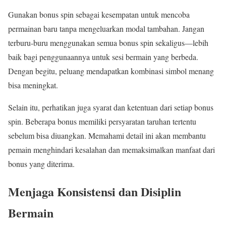
Gunakan bonus spin sebagai kesempatan untuk mencoba
permainan baru tanpa mengeluarkan modal tambahan. Jangan
terburu-buru menggunakan semua bonus spin sekaligus—lebih
baik bagi penggunaannya untuk sesi bermain yang berbeda.
Dengan begitu, peluang mendapatkan kombinasi simbol menang
bisa meningkat.
Selain itu, perhatikan juga syarat dan ketentuan dari setiap bonus
spin. Beberapa bonus memiliki persyaratan taruhan tertentu
sebelum bisa diuangkan. Memahami detail ini akan membantu
pemain menghindari kesalahan dan memaksimalkan manfaat dari
bonus yang diterima.
Menjaga Konsistensi dan Disiplin
Bermain