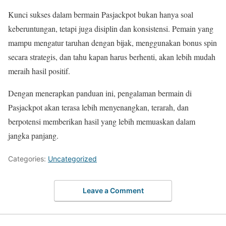
Kunci sukses dalam bermain Pasjackpot bukan hanya soal
keberuntungan, tetapi juga disiplin dan konsistensi. Pemain yang
mampu mengatur taruhan dengan bijak, menggunakan bonus spin
secara strategis, dan tahu kapan harus berhenti, akan lebih mudah
meraih hasil positif.
Dengan menerapkan panduan ini, pengalaman bermain di
Pasjackpot akan terasa lebih menyenangkan, terarah, dan
berpotensi memberikan hasil yang lebih memuaskan dalam
jangka panjang.
Categories:
Uncategorized
Leave a Comment