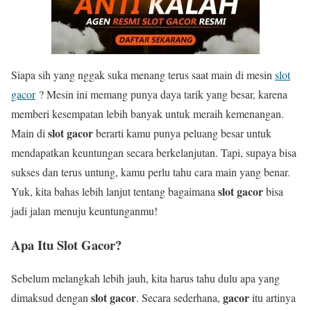
Siapa sih yang nggak suka menang terus saat main di mesin
slot
gacor
? Mesin ini memang punya daya tarik yang besar, karena
memberi kesempatan lebih banyak untuk meraih kemenangan.
slot gacor
Main di
berarti kamu punya peluang besar untuk
mendapatkan keuntungan secara berkelanjutan. Tapi, supaya bisa
sukses dan terus untung, kamu perlu tahu cara main yang benar.
slot gacor
Yuk, kita bahas lebih lanjut tentang bagaimana
bisa
jadi jalan menuju keuntunganmu!
Apa Itu Slot Gacor?
Sebelum melangkah lebih jauh, kita harus tahu dulu apa yang
slot gacor
gacor
dimaksud dengan
. Secara sederhana,
itu artinya