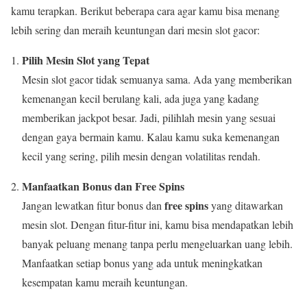
kamu terapkan. Berikut beberapa cara agar kamu bisa menang
lebih sering dan meraih keuntungan dari mesin slot gacor:
Pilih Mesin Slot yang Tepat
Mesin slot gacor tidak semuanya sama. Ada yang memberikan
kemenangan kecil berulang kali, ada juga yang kadang
memberikan jackpot besar. Jadi, pilihlah mesin yang sesuai
dengan gaya bermain kamu. Kalau kamu suka kemenangan
kecil yang sering, pilih mesin dengan volatilitas rendah.
Manfaatkan Bonus dan Free Spins
free spins
Jangan lewatkan fitur bonus dan
yang ditawarkan
mesin slot. Dengan fitur-fitur ini, kamu bisa mendapatkan lebih
banyak peluang menang tanpa perlu mengeluarkan uang lebih.
Manfaatkan setiap bonus yang ada untuk meningkatkan
kesempatan kamu meraih keuntungan.