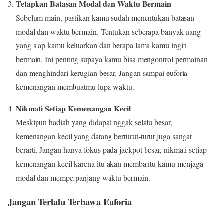
Tetapkan Batasan Modal dan Waktu Bermain
Sebelum main, pastikan kamu sudah menentukan batasan
modal dan waktu bermain. Tentukan seberapa banyak uang
yang siap kamu keluarkan dan berapa lama kamu ingin
bermain. Ini penting supaya kamu bisa mengontrol permainan
dan menghindari kerugian besar. Jangan sampai euforia
kemenangan membuatmu lupa waktu.
Nikmati Setiap Kemenangan Kecil
Meskipun hadiah yang didapat nggak selalu besar,
kemenangan kecil yang datang berturut-turut juga sangat
berarti. Jangan hanya fokus pada jackpot besar, nikmati setiap
kemenangan kecil karena itu akan membantu kamu menjaga
modal dan memperpanjang waktu bermain.
Jangan Terlalu Terbawa Euforia