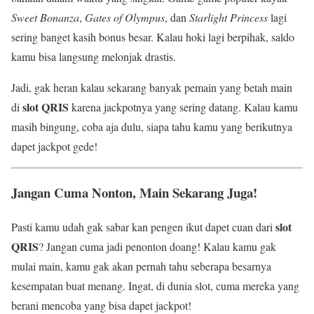
Sweet Bonanza
,
Gates of Olympus
, dan
Starlight Princess
lagi
sering banget kasih bonus besar. Kalau hoki lagi berpihak, saldo
kamu bisa langsung melonjak drastis.
Jadi, gak heran kalau sekarang banyak pemain yang betah main
slot QRIS
di
karena jackpotnya yang sering datang. Kalau kamu
masih bingung, coba aja dulu, siapa tahu kamu yang berikutnya
dapet jackpot gede!
Jangan Cuma Nonton, Main Sekarang Juga!
slot
Pasti kamu udah gak sabar kan pengen ikut dapet cuan dari
QRIS
? Jangan cuma jadi penonton doang! Kalau kamu gak
mulai main, kamu gak akan pernah tahu seberapa besarnya
kesempatan buat menang. Ingat, di dunia slot, cuma mereka yang
berani mencoba yang bisa dapet jackpot!