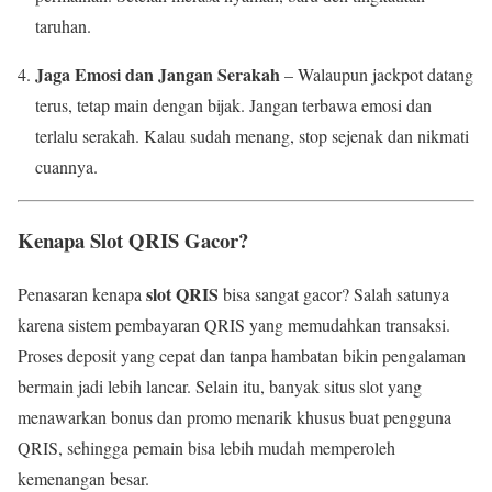
taruhan.
Jaga Emosi dan Jangan Serakah
– Walaupun jackpot datang
terus, tetap main dengan bijak. Jangan terbawa emosi dan
terlalu serakah. Kalau sudah menang, stop sejenak dan nikmati
cuannya.
Kenapa Slot QRIS Gacor?
slot QRIS
Penasaran kenapa
bisa sangat gacor? Salah satunya
karena sistem pembayaran QRIS yang memudahkan transaksi.
Proses deposit yang cepat dan tanpa hambatan bikin pengalaman
bermain jadi lebih lancar. Selain itu, banyak situs slot yang
menawarkan bonus dan promo menarik khusus buat pengguna
QRIS, sehingga pemain bisa lebih mudah memperoleh
kemenangan besar.