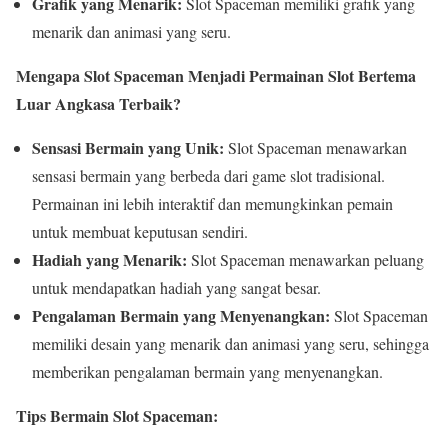
Grafik yang Menarik:
Slot Spaceman memiliki grafik yang
menarik dan animasi yang seru.
Mengapa Slot Spaceman Menjadi Permainan Slot Bertema
Luar Angkasa Terbaik?
Sensasi Bermain yang Unik:
Slot Spaceman menawarkan
sensasi bermain yang berbeda dari game slot tradisional.
Permainan ini lebih interaktif dan memungkinkan pemain
untuk membuat keputusan sendiri.
Hadiah yang Menarik:
Slot Spaceman menawarkan peluang
untuk mendapatkan hadiah yang sangat besar.
Pengalaman Bermain yang Menyenangkan:
Slot Spaceman
memiliki desain yang menarik dan animasi yang seru, sehingga
memberikan pengalaman bermain yang menyenangkan.
Tips Bermain Slot Spaceman: