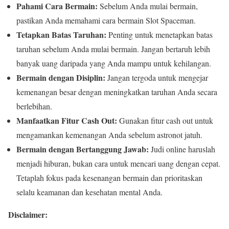
Pahami Cara Bermain:
Sebelum Anda mulai bermain,
pastikan Anda memahami cara bermain Slot Spaceman.
Tetapkan Batas Taruhan:
Penting untuk menetapkan batas
taruhan sebelum Anda mulai bermain. Jangan bertaruh lebih
banyak uang daripada yang Anda mampu untuk kehilangan.
Bermain dengan Disiplin:
Jangan tergoda untuk mengejar
kemenangan besar dengan meningkatkan taruhan Anda secara
berlebihan.
Manfaatkan Fitur Cash Out:
Gunakan fitur cash out untuk
mengamankan kemenangan Anda sebelum astronot jatuh.
Bermain dengan Bertanggung Jawab:
Judi online haruslah
menjadi hiburan, bukan cara untuk mencari uang dengan cepat.
Tetaplah fokus pada kesenangan bermain dan prioritaskan
selalu keamanan dan kesehatan mental Anda.
Disclaimer: