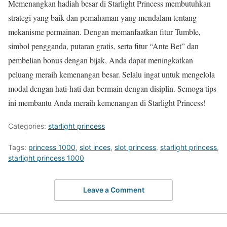
Memenangkan hadiah besar di Starlight Princess membutuhkan
strategi yang baik dan pemahaman yang mendalam tentang
mekanisme permainan. Dengan memanfaatkan fitur Tumble,
simbol pengganda, putaran gratis, serta fitur “Ante Bet” dan
pembelian bonus dengan bijak, Anda dapat meningkatkan
peluang meraih kemenangan besar. Selalu ingat untuk mengelola
modal dengan hati-hati dan bermain dengan disiplin. Semoga tips
ini membantu Anda meraih kemenangan di Starlight Princess!
Categories:
starlight princess
Tags:
princess 1000
,
slot inces
,
slot princess
,
starlight princess
,
starlight princess 1000
Leave a Comment