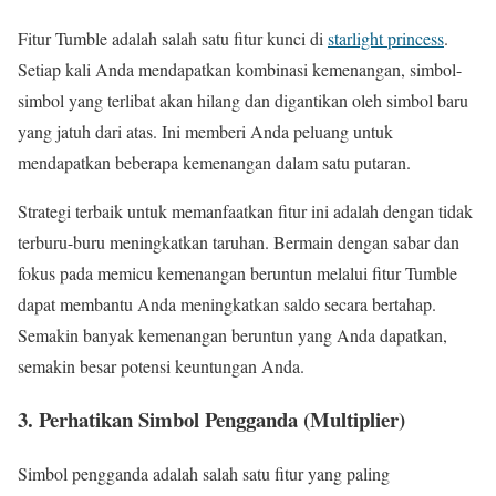
Fitur Tumble adalah salah satu fitur kunci di
starlight princess
.
Setiap kali Anda mendapatkan kombinasi kemenangan, simbol-
simbol yang terlibat akan hilang dan digantikan oleh simbol baru
yang jatuh dari atas. Ini memberi Anda peluang untuk
mendapatkan beberapa kemenangan dalam satu putaran.
Strategi terbaik untuk memanfaatkan fitur ini adalah dengan tidak
terburu-buru meningkatkan taruhan. Bermain dengan sabar dan
fokus pada memicu kemenangan beruntun melalui fitur Tumble
dapat membantu Anda meningkatkan saldo secara bertahap.
Semakin banyak kemenangan beruntun yang Anda dapatkan,
semakin besar potensi keuntungan Anda.
3.
Perhatikan Simbol Pengganda (Multiplier)
Simbol pengganda adalah salah satu fitur yang paling