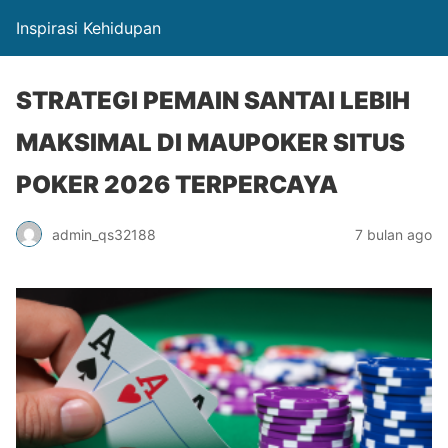
Inspirasi Kehidupan
STRATEGI PEMAIN SANTAI LEBIH
MAKSIMAL DI MAUPOKER SITUS
POKER 2026 TERPERCAYA
admin_qs32188
7 bulan ago