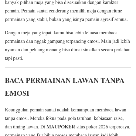
banyak pilihan meja yang bisa disesuaikan dengan karakter
pemain. Pemain santai cenderung memilih meja dengan ritme
permainan yang stabil, bukan yang isinya pemain agresif semua.
Dengan meja yang tepat, kamu bisa lebih leluasa membaca
permainan dan nggak gampang terpancing emosi. Main jadi lebih
nyaman dan peluang menang bisa dimaksimalkan secara perlahan
tapi pasti.
BACA PERMAINAN LAWAN TANPA
EMOSI
Keunggulan pemain santai adalah kemampuan membaca lawan
tanpa emosi. Mereka fokus pada pola taruhan, kebiasaan raise,
MAUPOKER
dan timing lawan. Di
situs poker 2026 terpercaya,
permainan yang fair bikin proses membaca lawan jadi lebih