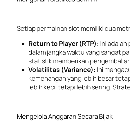
Setiap permainan slot memiliki dua met
Return to Player (RTP):
Ini adalah
dalam jangka waktu yang sangat pa
statistik memberikan pengembalian 
Volatilitas (Variance):
Ini mengacu
kemenangan yang lebih besar tetap
lebih kecil tetapi lebih sering. Stra
Mengelola Anggaran Secara Bijak