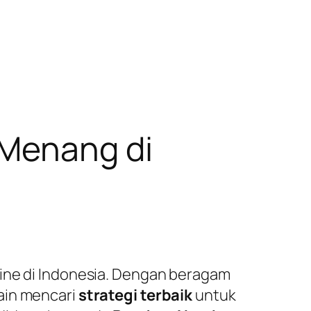
 Menang di
line di Indonesia. Dengan beragam
ain mencari
strategi terbaik
untuk