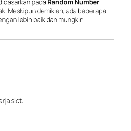
 didasarkan pada
Random Number
cak. Meskipun demikian, ada beberapa
ngan lebih baik dan mungkin
ja slot.