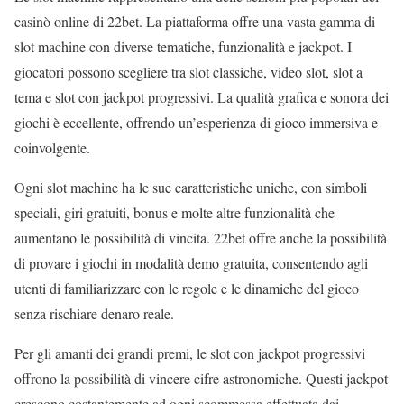
casinò online di 22bet. La piattaforma offre una vasta gamma di
slot machine con diverse tematiche, funzionalità e jackpot. I
giocatori possono scegliere tra slot classiche, video slot, slot a
tema e slot con jackpot progressivi. La qualità grafica e sonora dei
giochi è eccellente, offrendo un’esperienza di gioco immersiva e
coinvolgente.
Ogni slot machine ha le sue caratteristiche uniche, con simboli
speciali, giri gratuiti, bonus e molte altre funzionalità che
aumentano le possibilità di vincita. 22bet offre anche la possibilità
di provare i giochi in modalità demo gratuita, consentendo agli
utenti di familiarizzare con le regole e le dinamiche del gioco
senza rischiare denaro reale.
Per gli amanti dei grandi premi, le slot con jackpot progressivi
offrono la possibilità di vincere cifre astronomiche. Questi jackpot
crescono costantemente ad ogni scommessa effettuata dai