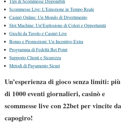
Tipi di Scommesse Disponibili
Scommesse Live: L’Emozione in Tempo Reale
Casinò Online: Un Mondo di Divertimento
Slot Machine: Un’Esplosione di Colori e Opportunità
Giochi da Tavolo e Casinò Live
Bonus e Promozioni: Un Incentivo Extra
Programma di Fedeltà Bet Point
Supporto Clienti e Sicurezza
Metodi di Pagamento Sicuri
Un’esperienza di gioco senza limiti: più
di 1000 eventi giornalieri, casinò e
scommesse live con 22bet per vincite da
capogiro!