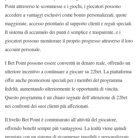
Point attraverso le scommesse e i giochi, i giocatori possono
accedere a vantaggi esclusivi come bonus personalizzati, quote
maggiorate, accesso prioritario al supporto clienti e regali speciali.
Il sistema di accumulo dei punti è semplice e trasparente, e i
giocatori possono monitorare il proprio progresso attraverso il loro
account personale.
I Bet Point possono essere convertiti in denaro reale, offrendo un
ulteriore incentivo a continuare a giocare su 22bet. La piattaforma
offre anche promozioni speciali per i membri del programma
fedeltà, aumentando ulteriormente le opportunità di vincita.
Questo programma è un chiaro segnale dell’attenzione di 22bet
nei confronti dei suoi clienti più affezionati.
Il livello Bet Point è commisurato all’attività del giocatore,
offrendo benefit sempre più vantaggiosi. La lealtà viene quindi
premiata con un sistema di ricompense tangibili e personalizzate.