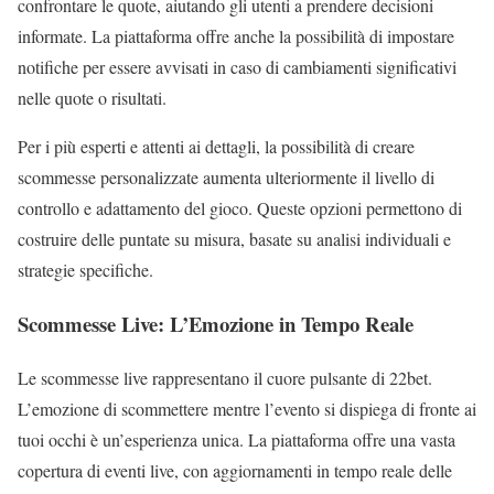
confrontare le quote, aiutando gli utenti a prendere decisioni
informate. La piattaforma offre anche la possibilità di impostare
notifiche per essere avvisati in caso di cambiamenti significativi
nelle quote o risultati.
Per i più esperti e attenti ai dettagli, la possibilità di creare
scommesse personalizzate aumenta ulteriormente il livello di
controllo e adattamento del gioco. Queste opzioni permettono di
costruire delle puntate su misura, basate su analisi individuali e
strategie specifiche.
Scommesse Live: L’Emozione in Tempo Reale
Le scommesse live rappresentano il cuore pulsante di 22bet.
L’emozione di scommettere mentre l’evento si dispiega di fronte ai
tuoi occhi è un’esperienza unica. La piattaforma offre una vasta
copertura di eventi live, con aggiornamenti in tempo reale delle