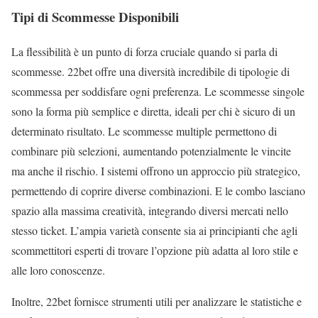
Tipi di Scommesse Disponibili
La flessibilità è un punto di forza cruciale quando si parla di
scommesse. 22bet offre una diversità incredibile di tipologie di
scommessa per soddisfare ogni preferenza. Le scommesse singole
sono la forma più semplice e diretta, ideali per chi è sicuro di un
determinato risultato. Le scommesse multiple permettono di
combinare più selezioni, aumentando potenzialmente le vincite
ma anche il rischio. I sistemi offrono un approccio più strategico,
permettendo di coprire diverse combinazioni. E le combo lasciano
spazio alla massima creatività, integrando diversi mercati nello
stesso ticket. L’ampia varietà consente sia ai principianti che agli
scommettitori esperti di trovare l’opzione più adatta al loro stile e
alle loro conoscenze.
Inoltre, 22bet fornisce strumenti utili per analizzare le statistiche e